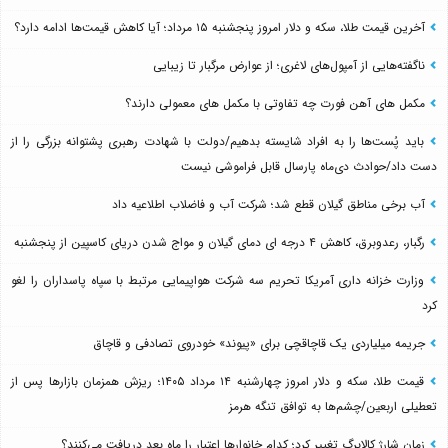
آخرین قیمت طلا، سکه و دلار امروز پنجشنبه ۱۵ مرداد؛ آیا کاهش قیمت‌ها ادامه دارد؟
ناگفته‌هایی از آمپول‌های لاغری؛ از عوارض مرگبار تا زیبایی
مکمل های آهن فورت چه تفاوتی با مکمل های معمولی دارند؟
باید پُست‌ها را به افراد شایسته بدهیم/دولت با شهادت رهبری پشتوانه بزرگی را از
دست داد/حوادث دی‌ماه پارسال قابل فراموشی نیست
آب برخی مناطق گیلان قطع شد؛ شرکت آب و فاضلاب اطلاعیه داد
رگبار، رعدوبرق، کاهش ۴ درجه ای دمای گیلان و مواج شدن دریای کاسپین از پنجشنبه
وزارت خزانه داری آمریکا تحریم سه شرکت هواپیمایی مرتبط با سپاه پاسداران را لغو
کرد
جریمه میلیاردی یک قاچاقچی برای «پیوند» خودروی تصادفی و قاچاق
قیمت طلا، سکه و دلار امروز چهارشنبه ۱۴ مرداد ۱۴۰۵؛ ریزش همزمان بازارها پس از
تعطیلی اربعین/چشم‌ها به توافق تنگه هرمز
زمان شارژ کالابرگ تغییر کرد؛ کدام خانوارها اعتبار را ماه بعد دریافت می‌کنند؟