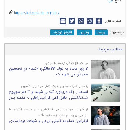
منبع:
ایرنا
https://kalanshahr.ir/19812
اشتراک گذاری:
برچسب‎ها :
روسیه
اوکراین
آنتونیو گوترش
مطالب مرتبط
روایت تلخ زندگی کوتاه نیما مرادی؛
۲ روز مانده به تولد ۲۴سالگی؛ «نیما» در نخستین
سفر دریایی شهید شد
به دنبال شلیک اوکراین به یک کشتی در دریای کاسپین؛
استاندار: یک دریانورد گیلانی شهید و ۳ نفر مجروح
شدند/کشتی حامل آهن از آستاراخان به مقصد بندر
انزلی در حرکت بود
از شهادت جوان انزلیچی تا تماس وزیر خارجه اوکراین با
عراقچی؛ روایت دو طرف از حمله به «آنا»؛
اوکراین: حمله به کشتی ایرانی و شهادت نیما مرادی
عمدی نبود؛ عراقچی: خسارت باید جبران شود