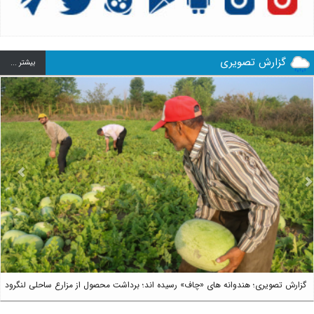
گزارش تصویری
بيشتر ...
us
Next
گزارش تصویری؛ هندوانه های «چاف» رسیده اند؛ برداشت محصول از مزارع ساحلی لنگرود