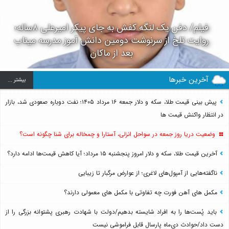
فیلم/ دفن یک لنگه کفش به جای پیکر امیرعلی ۸ساله؛
روایت تلخ از سرنوشت دومین دانش آموز مدرسه میناب
بعد از ماکان
آخرین خبرها
بيشتر ...
پیش بینی قیمت طلا، سکه و دلار جمعه ۱۶ مرداد ۱۴۰۵؛ نفت دوباره صعودی شد، بازار
در انتظار واکنش قیمت ها
وضعیت دریا روز جمعه در سواحل انزلی، آستارا و چمخاله برای شنا چگونه است؟
آخرین قیمت طلا، سکه و دلار امروز پنجشنبه ۱۵ مرداد؛ آیا کاهش قیمت‌ها ادامه دارد؟
ناگفته‌هایی از آمپول‌های لاغری؛ از عوارض مرگبار تا زیبایی
مکمل های آهن فورت چه تفاوتی با مکمل های معمولی دارند؟
باید پُست‌ها را به افراد شایسته بدهیم/دولت با شهادت رهبری پشتوانه بزرگی را از
دست داد/حوادث دی‌ماه پارسال قابل فراموشی نیست