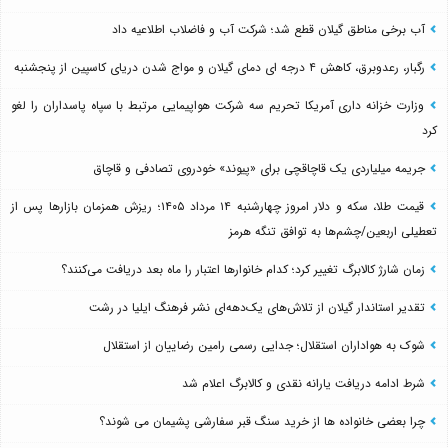
آب برخی مناطق گیلان قطع شد؛ شرکت آب و فاضلاب اطلاعیه داد
رگبار، رعدوبرق، کاهش ۴ درجه ای دمای گیلان و مواج شدن دریای کاسپین از پنجشنبه
وزارت خزانه داری آمریکا تحریم سه شرکت هواپیمایی مرتبط با سپاه پاسداران را لغو
کرد
جریمه میلیاردی یک قاچاقچی برای «پیوند» خودروی تصادفی و قاچاق
قیمت طلا، سکه و دلار امروز چهارشنبه ۱۴ مرداد ۱۴۰۵؛ ریزش همزمان بازارها پس از
تعطیلی اربعین/چشم‌ها به توافق تنگه هرمز
زمان شارژ کالابرگ تغییر کرد؛ کدام خانوارها اعتبار را ماه بعد دریافت می‌کنند؟
تقدیر استاندار گیلان از تلاش‌های یک‌دهه‌ای نشر فرهنگ ایلیا در رشت
شوک به هواداران استقلال؛ جدایی رسمی رامین رضاییان از استقلال
شرط ادامه دریافت یارانه نقدی و کالابرگ اعلام شد
چرا بعضی خانواده ها از خرید سنگ قبر سفارشی پشیمان می شوند؟