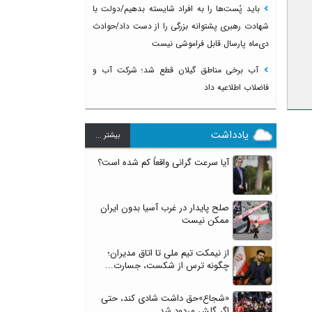
باید پُست‌ها را به افراد شایسته بدهیم/دولت با
شهادت رهبری پشتوانه بزرگی را از دست داد/حوادث
دی‌ماه پارسال قابل فراموشی نیست
آب برخی مناطق گیلان قطع شد؛ شرکت آب و
فاضلاب اطلاعیه داد
یادداشت
بيشتر ...
آیا سرعت گرانی واقعاً کم شده است؟
صلح پایدار در غرب آسیا بدون ایران
ممکن نیست
از نیمکت تیم ملی تا اتاق مدیران؛
چگونه ترس از شکست، جسارت...
«شجاع»حق داشت شادی کند، حتی
اگر گلش مردود شد