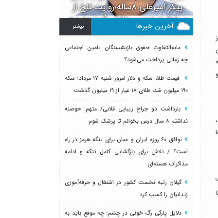
پیکر امیرعلی ۸ساله؛روایت تلخ از
سرنوشت دومین دانش آموز مدرسه
آخرین خبرها
بيشتر ...
میناب بعد از ماکان
مابه‌التفاوت حقوق بازنشستگان تأمین اجتماعی
چه زمانی پرداخت می‌شود؟
قیمت طلا، سکه و دلار امروز شنبه ۱۷ مرداد؛ سکه
۱۹۰ میلیون شد، طلای ۱۸ عیار از ۱۹ میلیون گذشت
بازداشت دو جراح زیبایی قلابی/ متهم: حوصله
نداشتم ۸ سال درس بخوانم تا پزشک شوم
توافق ۶۰ روزه ایران و عمان برای تنگه هرمز در راه
است؟ / تلاش برای بازگشایی کامل تنگه و ادامه
مذاکرات هسته‌ای
گیلان رتبه نخست کشور در اشتغال و حرفه‌آموزی
زندانیان را کسب کرد
دلایل پارگی رگ خونی در چشم؛ چه موقع باید به