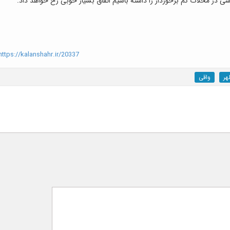
ی در محلات کم برخوردار را داشته باشیم اتفاق بسیار خوبی رخ خواهد داد.
ttps://kalanshahr.ir/20337
هر
واقی