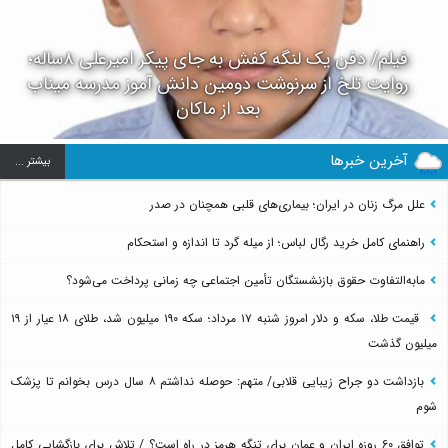
فیلم/ دفن یک لنگه کفش به جای پیکر امیرعلی ۸ساله؛
روایت تلخ از سرنوشت دومین دانش آموز مدرسه میناب
بعد از ماکان
آخرین خبرها
بيشتر ...
علل مرگ زنان در ایران؛ بیماری‌های قلبی همچنان در صدر
راهنمای کامل خرید رگال لباس؛ از میله گرد تا اندازه و استحکام
مابه‌التفاوت حقوق بازنشستگان تأمین اجتماعی چه زمانی پرداخت می‌شود؟
قیمت طلا، سکه و دلار امروز شنبه ۱۷ مرداد؛ سکه ۱۹۰ میلیون شد، طلای ۱۸ عیار از ۱۹
میلیون گذشت
بازداشت دو جراح زیبایی قلابی/ متهم: حوصله نداشتم ۸ سال درس بخوانم تا پزشک
شوم
توافق ۶۰ روزه ایران و عمان برای تنگه هرمز در راه است؟ / تلاش برای بازگشایی کامل