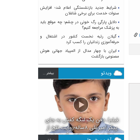
شرایط جدید بازنشستگی اعلام شد؛ افزایش
سنوات خدمت برای برخی شاغلان
دلایل پارگی رگ خونی در چشم؛ چه موقع باید
به پزشک مراجعه کنیم؟
h
گیلان رتبه نخست کشور در اشتغال و
حرفه‌آموزی زندانیان را کسب کرد
ایران با چهار مدال از المپیاد جهانی هوش
مصنوعی بازگشت
ویدئو
بيشتر ...
فیلم/ دفن یک لنگه کفش به جای
پیکر امیرعلی ۸ساله؛روایت تلخ از
سرنوشت دومین دانش آموز مدرسه
آخرین خبرها