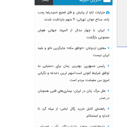
بيشتر ...
میناب بعد از ماکان
جزئیات تازه از ربایش و قتل فجیع حمیدرضا رجب
زاده، مداح جوان تهرانی؛ ۴ متهم بازداشت شدند
ایران با چهار مدال از المپیاد جهانی هوش
مصنوعی بازگشت
معاون اردوغان: «توافق مکه» جایگزین ناتو و علیه
ایران نیست
رئیس جمهوری: بهترین زمان برای دستیابی به
توافق شرایط کنونی است/مهم ترین دغدغه و نگرانی
امروز من معیشت مردم است
علل مرگ زنان در ایران؛ بیماری‌های قلبی همچنان
در صدر
راهنمای کامل خرید رگال لباس؛ از میله گرد تا
اندازه و استحکام
مابه‌التفاوت حقوق بازنشستگان تأمین اجتماعی