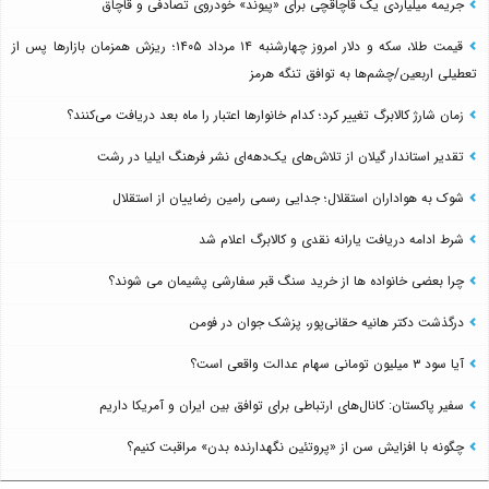
جریمه میلیاردی یک قاچاقچی برای «پیوند» خودروی تصادفی و قاچاق
قیمت طلا، سکه و دلار امروز چهارشنبه ۱۴ مرداد ۱۴۰۵؛ ریزش همزمان بازارها پس از
تعطیلی اربعین/چشم‌ها به توافق تنگه هرمز
زمان شارژ کالابرگ تغییر کرد؛ کدام خانوارها اعتبار را ماه بعد دریافت می‌کنند؟
تقدیر استاندار گیلان از تلاش‌های یک‌دهه‌ای نشر فرهنگ ایلیا در رشت
شوک به هواداران استقلال؛ جدایی رسمی رامین رضاییان از استقلال
شرط ادامه دریافت یارانه نقدی و کالابرگ اعلام شد
چرا بعضی خانواده ها از خرید سنگ قبر سفارشی پشیمان می شوند؟
درگذشت دکتر هانیه حقانی‌پور، پزشک جوان در فومن
آیا سود ۳ میلیون تومانی سهام عدالت واقعی است؟
سفیر پاکستان: کانال‌های ارتباطی برای توافق بین ایران و آمریکا داریم
چگونه با افزایش سن از «پروتئین نگهدارنده بدن» مراقبت کنیم؟