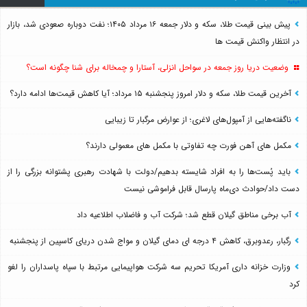
پیش بینی قیمت طلا، سکه و دلار جمعه ۱۶ مرداد ۱۴۰۵؛ نفت دوباره صعودی شد، بازار
در انتظار واکنش قیمت ها
وضعیت دریا روز جمعه در سواحل انزلی، آستارا و چمخاله برای شنا چگونه است؟
آخرین قیمت طلا، سکه و دلار امروز پنجشنبه ۱۵ مرداد؛ آیا کاهش قیمت‌ها ادامه دارد؟
ناگفته‌هایی از آمپول‌های لاغری؛ از عوارض مرگبار تا زیبایی
مکمل های آهن فورت چه تفاوتی با مکمل های معمولی دارند؟
باید پُست‌ها را به افراد شایسته بدهیم/دولت با شهادت رهبری پشتوانه بزرگی را از
دست داد/حوادث دی‌ماه پارسال قابل فراموشی نیست
آب برخی مناطق گیلان قطع شد؛ شرکت آب و فاضلاب اطلاعیه داد
رگبار، رعدوبرق، کاهش ۴ درجه ای دمای گیلان و مواج شدن دریای کاسپین از پنجشنبه
وزارت خزانه داری آمریکا تحریم سه شرکت هواپیمایی مرتبط با سپاه پاسداران را لغو
کرد