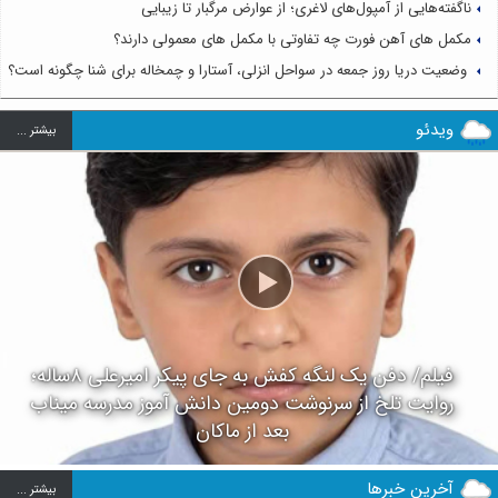
ناگفته‌هایی از آمپول‌های لاغری؛ از عوارض مرگبار تا زیبایی
مکمل های آهن فورت چه تفاوتی با مکمل های معمولی دارند؟
وضعیت دریا روز جمعه در سواحل انزلی، آستارا و چمخاله برای شنا چگونه است؟
ویدئو
بيشتر ...
فیلم/ دفن یک لنگه کفش به جای پیکر امیرعلی ۸ساله؛
روایت تلخ از سرنوشت دومین دانش آموز مدرسه میناب
بعد از ماکان
آخرین خبرها
بيشتر ...