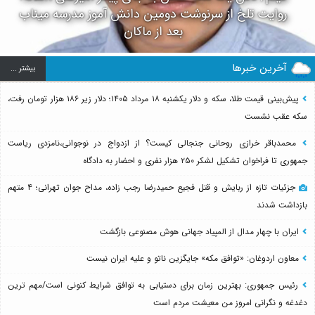
روایت تلخ از سرنوشت دومین دانش آموز مدرسه میناب
بعد از ماکان
آخرین خبرها
بيشتر ...
پیش‌بینی قیمت طلا، سکه و دلار یکشنبه ۱۸ مرداد ۱۴۰۵؛ دلار زیر ۱۸۶ هزار تومان رفت،
سکه عقب نشست
محمدباقر خرازی روحانی جنجالی کیست؟ از ازدواج در نوجوانی،نامزدی ریاست
جمهوری تا فراخوان تشکیل لشکر ۲۵۰ هزار نفری و احضار به دادگاه
جزئیات تازه از ربایش و قتل فجیع حمیدرضا رجب زاده، مداح جوان تهرانی؛ ۴ متهم
بازداشت شدند
ایران با چهار مدال از المپیاد جهانی هوش مصنوعی بازگشت
معاون اردوغان: «توافق مکه» جایگزین ناتو و علیه ایران نیست
رئیس جمهوری: بهترین زمان برای دستیابی به توافق شرایط کنونی است/مهم ترین
دغدغه و نگرانی امروز من معیشت مردم است