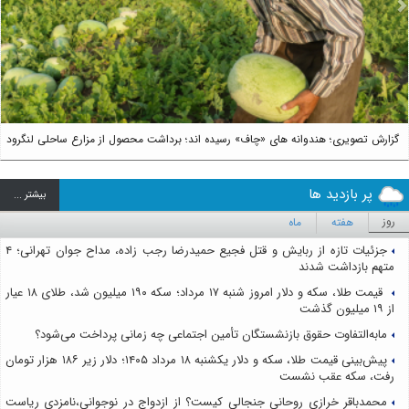
us
Next
گزارش تصویری؛ هندوانه های «چاف» رسیده اند؛ برداشت محصول از مزارع ساحلی لنگرود
پر بازدید ها
بيشتر ...
روز
هفته
ماه
جزئیات تازه از ربایش و قتل فجیع حمیدرضا رجب زاده، مداح جوان تهرانی؛ ۴
متهم بازداشت شدند
قیمت طلا، سکه و دلار امروز شنبه ۱۷ مرداد؛ سکه ۱۹۰ میلیون شد، طلای ۱۸ عیار
از ۱۹ میلیون گذشت
مابه‌التفاوت حقوق بازنشستگان تأمین اجتماعی چه زمانی پرداخت می‌شود؟
پیش‌بینی قیمت طلا، سکه و دلار یکشنبه ۱۸ مرداد ۱۴۰۵؛ دلار زیر ۱۸۶ هزار تومان
رفت، سکه عقب نشست
محمدباقر خرازی روحانی جنجالی کیست؟ از ازدواج در نوجوانی،نامزدی ریاست