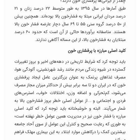
چقدر از ایرانی‌ها پرفشاری خون دارند؟
طبق آمارها در سال ۱۳۹۵ به طور متوسط ۲۲ درصد زنان و ۲۱
درصد مردان ایرانی مبتلا به فشارخون بالا بوده‌اند. همچنین بیش
از ۵۰ درصد گروه سنی ۵۵ تا ۶۹ سال دچار عارضه فشار خون بالا
هستند. متاسفانه برآوردها حاکی از آن است که حدود ۶۰ درصد
مبتلایان به فشارخون بالا، از این مساله آگاهی ندارند.
کلید اصلی مبارزه با پرفشاری خون
باید توجه کرد که شرایط تاریخی در دهه‌های اخیر و بروز تغییرات
گسترده در شیوه زندگی مردم مانند رشد شهرنشینی، آلودگی هوا،
مصرف غذاهای پرنمک به عنوان بزرگترین عامل ایجاد پرفشاری
خون که در ایران دو تا سه برابر بیش از حداکثر میزان مجاز مصرف
می‌شود، کم­‌تحرکی و اضافه وزن، اختلالات خواب، استرس­‌های
فردی و اجتماعی و ...از عوامل اصلی خطر بروز فشارخون بالا به
شمار می‌آیند. البته و خوشبختانه باید توجه کرد که کلید اصلی
مبارزه با فشار خون نیز در مدیریت همین عوامل خطر نهفته است؛
به طوری که رعایت صحیح و کنترل این عوامل از سوی آحاد جامعه
بیشترین کمک را درکاهش موارد ابتلاء به این بیماری مهلک فراهم
می‌کند.