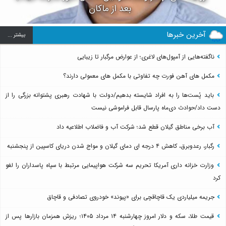
بعد از ماکان
آخرین خبرها
بيشتر ...
ناگفته‌هایی از آمپول‌های لاغری؛ از عوارض مرگبار تا زیبایی
مکمل های آهن فورت چه تفاوتی با مکمل های معمولی دارند؟
باید پُست‌ها را به افراد شایسته بدهیم/دولت با شهادت رهبری پشتوانه بزرگی را از
دست داد/حوادث دی‌ماه پارسال قابل فراموشی نیست
آب برخی مناطق گیلان قطع شد؛ شرکت آب و فاضلاب اطلاعیه داد
رگبار، رعدوبرق، کاهش ۴ درجه ای دمای گیلان و مواج شدن دریای کاسپین از پنجشنبه
وزارت خزانه داری آمریکا تحریم سه شرکت هواپیمایی مرتبط با سپاه پاسداران را لغو
کرد
جریمه میلیاردی یک قاچاقچی برای «پیوند» خودروی تصادفی و قاچاق
قیمت طلا، سکه و دلار امروز چهارشنبه ۱۴ مرداد ۱۴۰۵؛ ریزش همزمان بازارها پس از