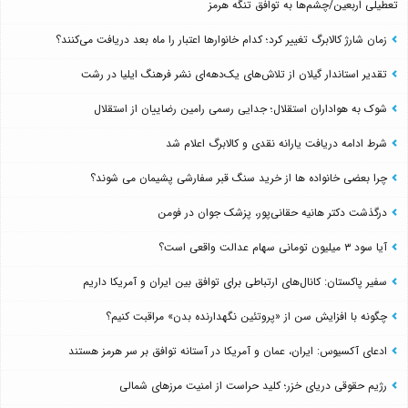
تعطیلی اربعین/چشم‌ها به توافق تنگه هرمز
زمان شارژ کالابرگ تغییر کرد؛ کدام خانوارها اعتبار را ماه بعد دریافت می‌کنند؟
تقدیر استاندار گیلان از تلاش‌های یک‌دهه‌ای نشر فرهنگ ایلیا در رشت
شوک به هواداران استقلال؛ جدایی رسمی رامین رضاییان از استقلال
شرط ادامه دریافت یارانه نقدی و کالابرگ اعلام شد
چرا بعضی خانواده ها از خرید سنگ قبر سفارشی پشیمان می شوند؟
درگذشت دکتر هانیه حقانی‌پور، پزشک جوان در فومن
آیا سود ۳ میلیون تومانی سهام عدالت واقعی است؟
سفیر پاکستان: کانال‌های ارتباطی برای توافق بین ایران و آمریکا داریم
چگونه با افزایش سن از «پروتئین نگهدارنده بدن» مراقبت کنیم؟
ادعای آکسیوس: ایران، عمان و آمریکا در آستانه توافق بر سر هرمز هستند
رژیم حقوقی دریای خزر؛ کلید حراست از امنیت مرزهای شمالی