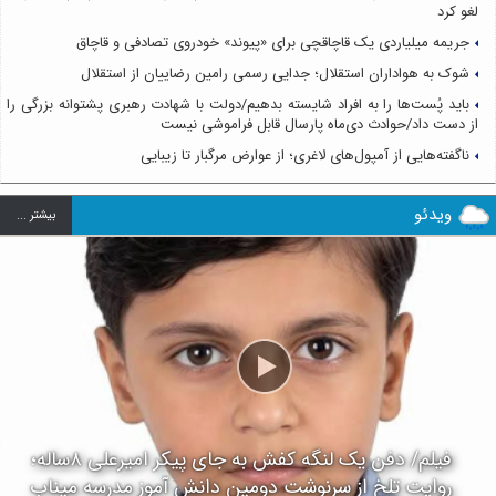
لغو کرد
جریمه میلیاردی یک قاچاقچی برای «پیوند» خودروی تصادفی و قاچاق
شوک به هواداران استقلال؛ جدایی رسمی رامین رضاییان از استقلال
باید پُست‌ها را به افراد شایسته بدهیم/دولت با شهادت رهبری پشتوانه بزرگی را
از دست داد/حوادث دی‌ماه پارسال قابل فراموشی نیست
ناگفته‌هایی از آمپول‌های لاغری؛ از عوارض مرگبار تا زیبایی
ویدئو
بيشتر ...
فیلم/ دفن یک لنگه کفش به جای پیکر امیرعلی ۸ساله؛
روایت تلخ از سرنوشت دومین دانش آموز مدرسه میناب