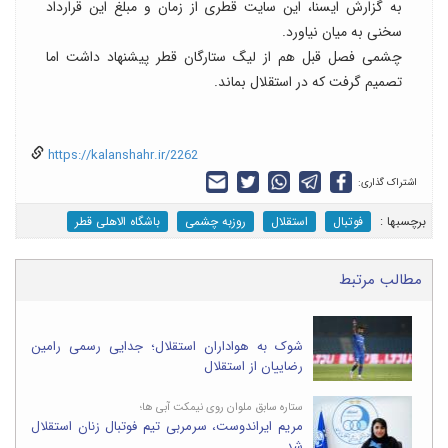
به گزارش ایسنا، این سایت قطری از زمان و مبلغ این قرارداد
سخنی به میان نیاورد.
چشمی فصل قبل هم از لیگ ستارگان قطر پیشنهاد داشت اما
تصمیم گرفت که در استقلال بماند.
https://kalanshahr.ir/2262
اشتراک گذاری:
برچسب‎ها :
فوتبال
استقلال
روزبه چشمی
باشگاه الاهلی قطر
مطالب مرتبط
شوک به هواداران استقلال؛ جدایی رسمی رامین
رضاییان از استقلال
ستاره سابق ملوان روی نیمکت آبی ها؛
مریم ایراندوست، سرمربی تیم فوتبال زنان استقلال
شد