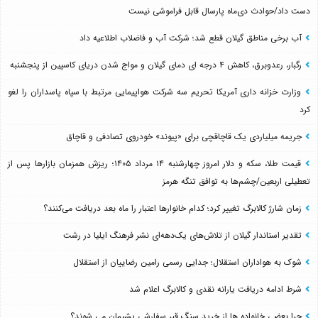
دست داد/حوادث دی‌ماه پارسال قابل فراموشی نیست
آب برخی مناطق گیلان قطع شد؛ شرکت آب و فاضلاب اطلاعیه داد
رگبار، رعدوبرق، کاهش ۴ درجه ای دمای گیلان و مواج شدن دریای کاسپین از پنجشنبه
وزارت خزانه داری آمریکا تحریم سه شرکت هواپیمایی مرتبط با سپاه پاسداران را لغو
کرد
جریمه میلیاردی یک قاچاقچی برای «پیوند» خودروی تصادفی و قاچاق
قیمت طلا، سکه و دلار امروز چهارشنبه ۱۴ مرداد ۱۴۰۵؛ ریزش همزمان بازارها پس از
تعطیلی اربعین/چشم‌ها به توافق تنگه هرمز
زمان شارژ کالابرگ تغییر کرد؛ کدام خانوارها اعتبار را ماه بعد دریافت می‌کنند؟
تقدیر استاندار گیلان از تلاش‌های یک‌دهه‌ای نشر فرهنگ ایلیا در رشت
شوک به هواداران استقلال؛ جدایی رسمی رامین رضاییان از استقلال
شرط ادامه دریافت یارانه نقدی و کالابرگ اعلام شد
چرا بعضی خانواده ها از خرید سنگ قبر سفارشی پشیمان می شوند؟