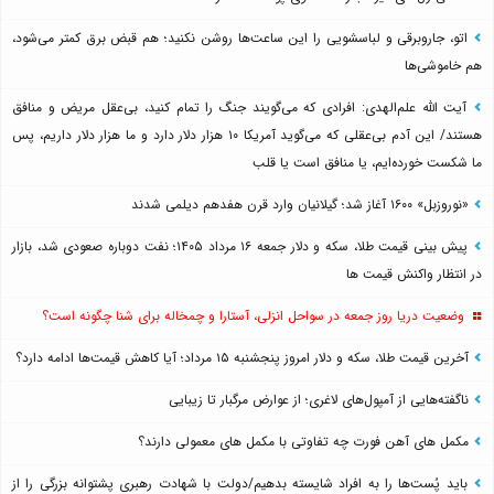
اتو، جاروبرقی و لباسشویی را این ساعت‌ها روشن نکنید؛ هم قبض برق کمتر می‌شود،
هم خاموشی‌ها
آیت الله علم‌الهدی: افرادی که می‌گویند جنگ را تمام کنید، بی‌عقل مریض و منافق
هستند/ این آدم بی‌عقلی که می‌گوید آمریکا ۱۰ هزار دلار دارد و ما هزار دلار داریم، پس
ما شکست خورده‌ایم، یا منافق است یا قلب
«نوروزبل» ۱۶۰۰ آغاز شد؛ گیلانیان وارد قرن هفدهم دیلمی شدند
پیش بینی قیمت طلا، سکه و دلار جمعه ۱۶ مرداد ۱۴۰۵؛ نفت دوباره صعودی شد، بازار
در انتظار واکنش قیمت ها
وضعیت دریا روز جمعه در سواحل انزلی، آستارا و چمخاله برای شنا چگونه است؟
آخرین قیمت طلا، سکه و دلار امروز پنجشنبه ۱۵ مرداد؛ آیا کاهش قیمت‌ها ادامه دارد؟
ناگفته‌هایی از آمپول‌های لاغری؛ از عوارض مرگبار تا زیبایی
مکمل های آهن فورت چه تفاوتی با مکمل های معمولی دارند؟
باید پُست‌ها را به افراد شایسته بدهیم/دولت با شهادت رهبری پشتوانه بزرگی را از