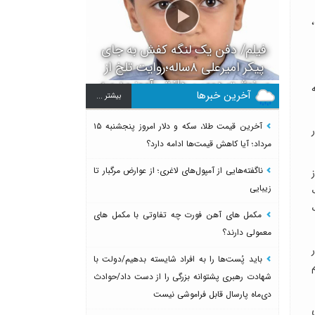
فیلم/ دفن یک لنگه کفش به جای
پیکر امیرعلی ۸ساله؛روایت تلخ از
سرنوشت دومین دانش آموز مدرسه
آخرین خبرها
بيشتر ...
میناب بعد از ماکان
آخرین قیمت طلا، سکه و دلار امروز پنجشنبه ۱۵
مرداد؛ آیا کاهش قیمت‌ها ادامه دارد؟
ناگفته‌هایی از آمپول‌های لاغری؛ از عوارض مرگبار تا
زیبایی
مکمل های آهن فورت چه تفاوتی با مکمل های
معمولی دارند؟
باید پُست‌ها را به افراد شایسته بدهیم/دولت با
شهادت رهبری پشتوانه بزرگی را از دست داد/حوادث
دی‌ماه پارسال قابل فراموشی نیست