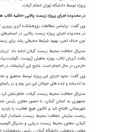
پروژه توسط دانشگاه تهران انجام گرفت.
در محدوده اجرای پروژه زیست پالایی حاشیه تالاب ه
وی گفت: براساس مطالعات پژوهشکده آبزی پروری که
در محدوده اجرای پروژه زیست پالایی در استخرهای 
عین حذف لجن، بهبود شرایط محیطی رشد برای زیستمن
مدیرکل حفاظت محیط زیست گیلان ادامه داد: ارزیابی 
بافت آبزیان تالاب بویژه ماهیان (پوست ،گوشت،بر
خارجی در حال انجام است. نتایج این آزمایشات در اجر
وی گفت: نحوه اجرای این پروژه توسط محقیق و نخبگا
به اندیشه و ایده های جوانان این مرز بوم و در راست
جمهوری به استان گیلان، با حضور معاون رئیس ج
شهرستانی افتتاح شد و تاکنون هیچ فعالیت یا بازدید
ریاست سازمان حفاظت محیط زیست، استاندار گیلان، 
گیلان، معاون محیط زیست دریایی و مدیرکل اکوسیس
معاون پژوهشی دانشگاه گیلان ، رئیس پژوهشکده خزر،