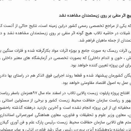
یچ اثر منفی بر روی زیستمندان مشاهده نشد
 یکی از مراجع تخصصی رسمی کشور دراین زمینه است، نتایج حاکی از آنست که
شیلات در حاشیه تالاب هیچ گونه اثر منفی بر روی زیستمندان مشاهده نشد و در
دان از جمله ماهیان فراهم شد.
اثرات ریسک به صورت جامع و بویژه اثرات مواد بکارگرفته شده و فلزات سنگین بر
انش ، خون و اندام داخلی) که بصورت تخصصی در آزمایشگاه های معتبر داخلی و
ای این پروژه تعیین کننده خواهد بود.
ن کشورمان پیشنهاد شده و قطعا روند اجرایی فوق الذکر هم در راستای بها دادن
ای عمل به اصول اقتصاد مقاومتی خواهد بود.
مدیرکل حفاظت محیط زیست گیلات خاطرنشان کرد: افتتاح پروژه پایلوت زیست پالایی تالاب در اسفند ماه سال ۹۷همزمان باسفر 
مهور و ریاست سازمان حفاظت محیط زیست کشور و برخی از مسئولین استانی و
 مخفیانه ای از این پروژه انجام نشده است و آخرین بازدید درهفته گذشته باحضور
معاون وزیر علوم و تحقیقات و فناوری، معاون هماهنگی امورعمرانی استانداری
تم های تالابی سازمان حفاظت محیط زیست ،رئیس پارک علم و فن آوری گیلان،
 نماینده پژوهشکده آبزی پروری، رئیس مرکز رشد فناوری انزلی و سایر مسئولین