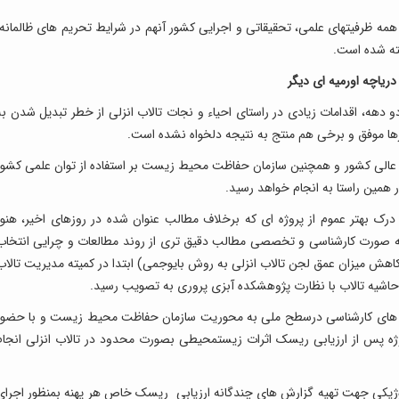
ز همه ظرفیتهای علمی، تحقیقاتی و اجرایی کشور آنهم در شرایط تحریم های ظالمانه،
ته شده است.
دریاچه اورمیه ای دیگر
ه، اقدامات زیادی در راستای احیاء و نجات تالاب انزلی از خطر تبدیل شدن به
ارها موفق و برخی هم منتج به نتیجه دلخواه نشده است.
ات عالی کشور و همچنین سازمان حفاظت محیط زیست بر استفاده از توان علمی کشور
در همین راستا به انجام خواهد رسید.
رک بهتر عموم از پروژه ای که برخلاف مطالب عنوان شده در روزهای اخیر، هنوز
 به صورت کارشناسی و تخصصی مطالب دقیق تری از روند مطالعات و چرایی انتخاب
(کاهش میزان عمق لجن تالاب انزلی به روش بایوجمی) ابتدا در کمیته مدیریت تالاب
ی حاشیه تالاب با نظارت پژوهشکده آبزی پروری به تصویب رسید.
ی های کارشناسی درسطح ملی به محوریت سازمان حفاظت محیط زیست و با حضور
روژه پس از ارزیابی ریسک اثرات زیستمحیطی بصورت محدود در تالاب انزلی انجام
لوژیکی جهت تهیه گزارش های چندگانه ارزیابی ریسک خاص هر پهنه بمنظور اجرای