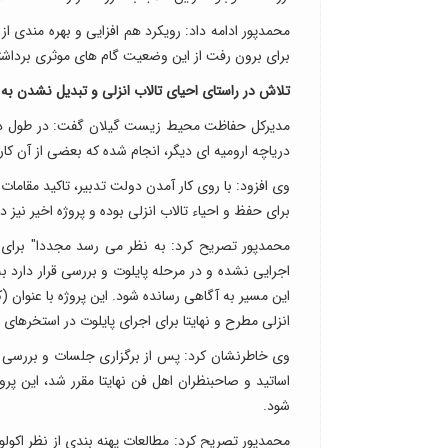
محمدپور ادامه داد: رویکرد هم افزایی و بهره مندی ا
برای برون رفت از این وضعیت گام های موثری برداش
تلاش در راستای احیای تالاب انزلی و تبدیل نشدن به 
مدیرکل حفاظت محیط زیست گیلان گفت: در طول دو ده
دریاچه ارومیه ای دیگر، انجام شده که بعضی از آن ک
وی افزود: با روی کار آمدن دولت تدبیر، تاکید مقام
برای حفظ و احیاء تالاب انزلی بوده و پروژه اخیر نیز 
محمدپور تصریح کرد: به نظر می رسد مجددا" برای د
اجرایی نشده و در مرحله پایلوت و بررسی قرار دارد
این مسیر به آگاهی رسانده شود. این پروژه با عنوان 
انزلی مطرح و نهایتا برای اجرای پایلوت در استخرها
وی خاطرنشان کرد: پس از برگزاری جلسات و بررس
اساتید و صاحبنظران اهل فن نهایتا مقرر شد، این پ
شود.
محمدپور تصریح کرد: مطالعات پهنه بندی از نظر اکو