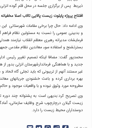
ذیربط پس از برگزاری جلسه در محل قلم گوده انزلی 
افتتاح پروژه پایلوت زیست پالایی تالاب اصلا مخفیانه 
وی ادامه داد: حال چرا برخی مقامات شهرستانی این با
و بدبینی عمومی را نسبت به مسئولین نظام فراه
فرمایشات مدبرانه رهبری معظم انقلاب نیازمند همدلی
بسترتشنج و استفاده سوء معاندین نظام مقدس جمهوری
محمدپور گفت: مضافا اینکه تصمیم تغییر رئیس ادار
جدید و با هماهنگی فرماندارشهرستان انزلی بدور از هر
غیر مستند آنهم از تریبونی که باید تجلی گاه اتحاد 
بهره برداری کرده و باعث خشنودی جریانهای معاند
مطروحه مورد وثوق نبوده و با واقعیات موجود و حاکم 
وی تصریح کرد:بدیهی است به پشتوانه چند دوره ت
زیست گیلان درچارچوب شرح وظایف سازمانی، آمادگی 
دوستداران محیط زیست را دارد.