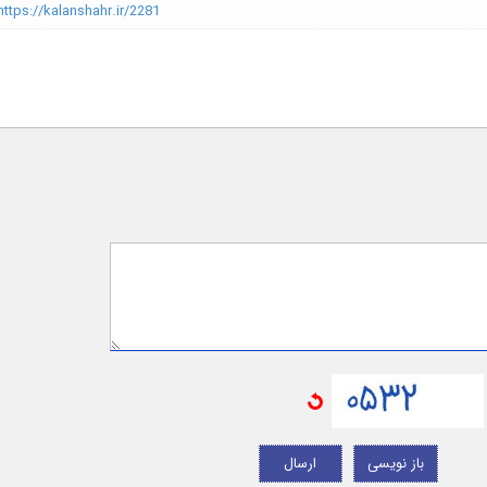
ttps://kalanshahr.ir/2281
باز نویسی
ارسال