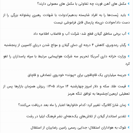
مکمل های آهن فورت چه تفاوتی با مکمل های معمولی دارند؟
باید پُست‌ها را به افراد شایسته بدهیم/دولت با شهادت رهبری پشتوانه بزرگی را از
دست داد/حوادث دی‌ماه پارسال قابل فراموشی نیست
آب برخی مناطق گیلان قطع شد؛ شرکت آب و فاضلاب اطلاعیه داد
رگبار، رعدوبرق، کاهش ۴ درجه ای دمای گیلان و مواج شدن دریای کاسپین از پنجشنبه
وزارت خزانه داری آمریکا تحریم سه شرکت هواپیمایی مرتبط با سپاه پاسداران را لغو
کرد
جریمه میلیاردی یک قاچاقچی برای «پیوند» خودروی تصادفی و قاچاق
قیمت طلا، سکه و دلار امروز چهارشنبه ۱۴ مرداد ۱۴۰۵؛ ریزش همزمان بازارها پس از
تعطیلی اربعین/چشم‌ها به توافق تنگه هرمز
زمان شارژ کالابرگ تغییر کرد؛ کدام خانوارها اعتبار را ماه بعد دریافت می‌کنند؟
تقدیر استاندار گیلان از تلاش‌های یک‌دهه‌ای نشر فرهنگ ایلیا در رشت
شوک به هواداران استقلال؛ جدایی رسمی رامین رضاییان از استقلال