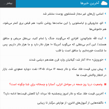
آخرین خبرها
بيشتر ...
اسامی ژل‌های غیر مجاز شستشوی پوست منتشر شد
اتو، جاروبرقی و لباسشویی را این ساعت‌ها روشن نکنید؛ هم قبض برق کمتر می‌شود،
هم خاموشی‌ها
آیت الله علم‌الهدی: افرادی که می‌گویند جنگ را تمام کنید، بی‌عقل مریض و منافق
هستند/ این آدم بی‌عقلی که می‌گوید آمریکا ۱۰ هزار دلار دارد و ما هزار دلار داریم، پس
ما شکست خورده‌ایم، یا منافق است یا قلب
«نوروزبل» ۱۶۰۰ آغاز شد؛ گیلانیان وارد قرن هفدهم دیلمی شدند
پیش بینی قیمت طلا، سکه و دلار جمعه ۱۶ مرداد ۱۴۰۵؛ نفت دوباره صعودی شد، بازار
در انتظار واکنش قیمت ها
وضعیت دریا روز جمعه در سواحل انزلی، آستارا و چمخاله برای شنا چگونه است؟
آخرین قیمت طلا، سکه و دلار امروز پنجشنبه ۱۵ مرداد؛ آیا کاهش قیمت‌ها ادامه دارد؟
ناگفته‌هایی از آمپول‌های لاغری؛ از عوارض مرگبار تا زیبایی