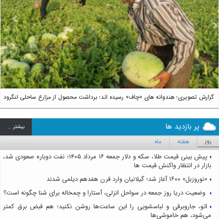
us
Next
گزارش تصویری؛ هندوانه های «چاف» رسیده اند؛ برداشت محصول از مزارع ساحلی لنگرود
پر بازدید ها
بيشتر ...
روز
هفته
ماه
پیش بینی قیمت طلا، سکه و دلار جمعه ۱۶ مرداد ۱۴۰۵؛ نفت دوباره صعودی شد،
بازار در انتظار واکنش قیمت ها
«نوروزبل» ۱۶۰۰ آغاز شد؛ گیلانیان وارد قرن هفدهم دیلمی شدند
وضعیت دریا روز جمعه در سواحل انزلی، آستارا و چمخاله برای شنا چگونه است؟
اتو، جاروبرقی و لباسشویی را این ساعت‌ها روشن نکنید؛ هم قبض برق کمتر
می‌شود، هم خاموشی‌ها