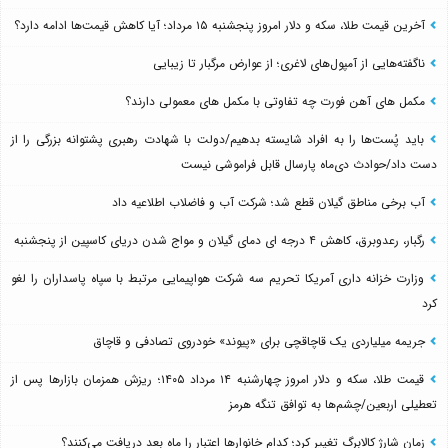
آخرین قیمت طلا، سکه و دلار امروز پنجشنبه ۱۵ مرداد؛ آیا کاهش قیمت‌ها ادامه دارد؟
ناگفته‌هایی از آمپول‌های لاغری؛ از عوارض مرگبار تا زیبایی
مکمل های آهن فورت چه تفاوتی با مکمل های معمولی دارند؟
باید پُست‌ها را به افراد شایسته بدهیم/دولت با شهادت رهبری پشتوانه بزرگی را از
دست داد/حوادث دی‌ماه پارسال قابل فراموشی نیست
آب برخی مناطق گیلان قطع شد؛ شرکت آب و فاضلاب اطلاعیه داد
رگبار، رعدوبرق، کاهش ۴ درجه ای دمای گیلان و مواج شدن دریای کاسپین از پنجشنبه
وزارت خزانه داری آمریکا تحریم سه شرکت هواپیمایی مرتبط با سپاه پاسداران را لغو
کرد
جریمه میلیاردی یک قاچاقچی برای «پیوند» خودروی تصادفی و قاچاق
قیمت طلا، سکه و دلار امروز چهارشنبه ۱۴ مرداد ۱۴۰۵؛ ریزش همزمان بازارها پس از
تعطیلی اربعین/چشم‌ها به توافق تنگه هرمز
زمان شارژ کالابرگ تغییر کرد؛ کدام خانوارها اعتبار را ماه بعد دریافت می‌کنند؟