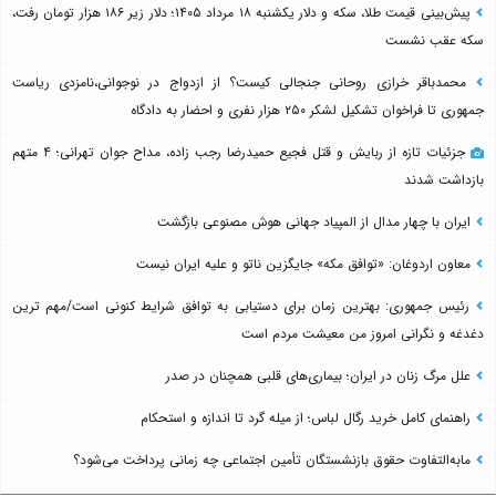
پیش‌بینی قیمت طلا، سکه و دلار یکشنبه ۱۸ مرداد ۱۴۰۵؛ دلار زیر ۱۸۶ هزار تومان رفت،
سکه عقب نشست
محمدباقر خرازی روحانی جنجالی کیست؟ از ازدواج در نوجوانی،نامزدی ریاست
جمهوری تا فراخوان تشکیل لشکر ۲۵۰ هزار نفری و احضار به دادگاه
جزئیات تازه از ربایش و قتل فجیع حمیدرضا رجب زاده، مداح جوان تهرانی؛ ۴ متهم
بازداشت شدند
ایران با چهار مدال از المپیاد جهانی هوش مصنوعی بازگشت
معاون اردوغان: «توافق مکه» جایگزین ناتو و علیه ایران نیست
رئیس جمهوری: بهترین زمان برای دستیابی به توافق شرایط کنونی است/مهم ترین
دغدغه و نگرانی امروز من معیشت مردم است
علل مرگ زنان در ایران؛ بیماری‌های قلبی همچنان در صدر
راهنمای کامل خرید رگال لباس؛ از میله گرد تا اندازه و استحکام
مابه‌التفاوت حقوق بازنشستگان تأمین اجتماعی چه زمانی پرداخت می‌شود؟