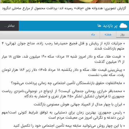
گزارش تصویری؛ هندوانه های «چاف» رسیده اند؛ برداشت محصول از مزارع ساحلی لنگرود
پر بازدید ها
بيشتر ...
روز
هفته
ماه
جزئیات تازه از ربایش و قتل فجیع حمیدرضا رجب زاده، مداح جوان تهرانی؛ ۴
متهم بازداشت شدند
قیمت طلا، سکه و دلار امروز شنبه ۱۷ مرداد؛ سکه ۱۹۰ میلیون شد، طلای ۱۸ عیار
از ۱۹ میلیون گذشت
پیش‌بینی قیمت طلا، سکه و دلار یکشنبه ۱۸ مرداد ۱۴۰۵؛ دلار زیر ۱۸۶ هزار تومان
رفت، سکه عقب نشست
مابه‌التفاوت حقوق بازنشستگان تأمین اجتماعی چه زمانی پرداخت می‌شود؟
محمدباقر خرازی روحانی جنجالی کیست؟ از ازدواج در نوجوانی،نامزدی ریاست
جمهوری تا فراخوان تشکیل لشکر ۲۵۰ هزار نفری و احضار به دادگاه
ایران با چهار مدال از المپیاد جهانی هوش مصنوعی بازگشت
رئیس جمهوری: بهترین زمان برای دستیابی به توافق شرایط کنونی است/مهم
ترین دغدغه و نگرانی امروز من معیشت مردم است
با این چهار روش می‌توانید سابقه بیمه تأمین اجتماعی خود را تکمیل کنید