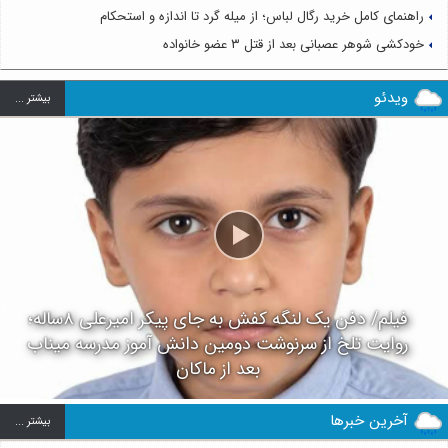
راهنمای کامل خرید رگال لباس؛ از میله گرد تا اندازه و استحکام
خودکشی شوهر عصبانی بعد از قتل ۳ عضو خانواده
ویدئو
بيشتر ...
فیلم/ دفن یک لنگه کفش به جای پیکر امیرعلی ۸ساله؛
روایت تلخ از سرنوشت دومین دانش آموز مدرسه میناب
بعد از ماکان
آخرین خبرها
بيشتر ...