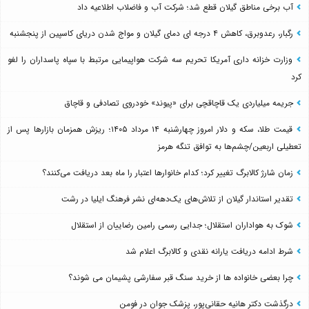
آب برخی مناطق گیلان قطع شد؛ شرکت آب و فاضلاب اطلاعیه داد
رگبار، رعدوبرق، کاهش ۴ درجه ای دمای گیلان و مواج شدن دریای کاسپین از پنجشنبه
وزارت خزانه داری آمریکا تحریم سه شرکت هواپیمایی مرتبط با سپاه پاسداران را لغو
کرد
جریمه میلیاردی یک قاچاقچی برای «پیوند» خودروی تصادفی و قاچاق
قیمت طلا، سکه و دلار امروز چهارشنبه ۱۴ مرداد ۱۴۰۵؛ ریزش همزمان بازارها پس از
تعطیلی اربعین/چشم‌ها به توافق تنگه هرمز
زمان شارژ کالابرگ تغییر کرد؛ کدام خانوارها اعتبار را ماه بعد دریافت می‌کنند؟
تقدیر استاندار گیلان از تلاش‌های یک‌دهه‌ای نشر فرهنگ ایلیا در رشت
شوک به هواداران استقلال؛ جدایی رسمی رامین رضاییان از استقلال
شرط ادامه دریافت یارانه نقدی و کالابرگ اعلام شد
چرا بعضی خانواده ها از خرید سنگ قبر سفارشی پشیمان می شوند؟
درگذشت دکتر هانیه حقانی‌پور، پزشک جوان در فومن