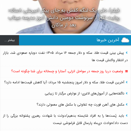
فیلم/ دفن یک لنگه کفش به جای پیکر امیرعلی ۸ساله؛
روایت تلخ از سرنوشت دومین دانش آموز مدرسه میناب
بعد از ماکان
آخرین خبرها
بيشتر ...
پیش بینی قیمت طلا، سکه و دلار جمعه ۱۶ مرداد ۱۴۰۵؛ نفت دوباره صعودی شد، بازار
در انتظار واکنش قیمت ها
وضعیت دریا روز جمعه در سواحل انزلی، آستارا و چمخاله برای شنا چگونه است؟
آخرین قیمت طلا، سکه و دلار امروز پنجشنبه ۱۵ مرداد؛ آیا کاهش قیمت‌ها ادامه دارد؟
ناگفته‌هایی از آمپول‌های لاغری؛ از عوارض مرگبار تا زیبایی
مکمل های آهن فورت چه تفاوتی با مکمل های معمولی دارند؟
باید پُست‌ها را به افراد شایسته بدهیم/دولت با شهادت رهبری پشتوانه بزرگی را از
دست داد/حوادث دی‌ماه پارسال قابل فراموشی نیست