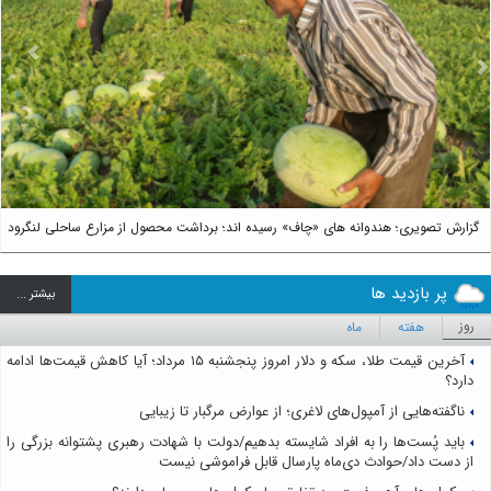
us
Next
گزارش تصویری؛ هندوانه های «چاف» رسیده اند؛ برداشت محصول از مزارع ساحلی لنگرود
پر بازدید ها
بيشتر ...
روز
هفته
ماه
آخرین قیمت طلا، سکه و دلار امروز پنجشنبه ۱۵ مرداد؛ آیا کاهش قیمت‌ها ادامه
دارد؟
ناگفته‌هایی از آمپول‌های لاغری؛ از عوارض مرگبار تا زیبایی
باید پُست‌ها را به افراد شایسته بدهیم/دولت با شهادت رهبری پشتوانه بزرگی را
از دست داد/حوادث دی‌ماه پارسال قابل فراموشی نیست