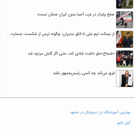
صلح پایدار در غرب آسیا بدون ایران ممکن نیست
از نیمکت تیم ملی تا اتاق مدیران؛ چگونه ترس از شکست، جسارت...
«شجاع»حق داشت شادی کند، حتی اگر گلش مردود شد
فرق می‌کند چه کسی رئیس‌جمهور باشد
بهترین آموزشگاه ارز دیجیتال در مشهد
گیل تایم