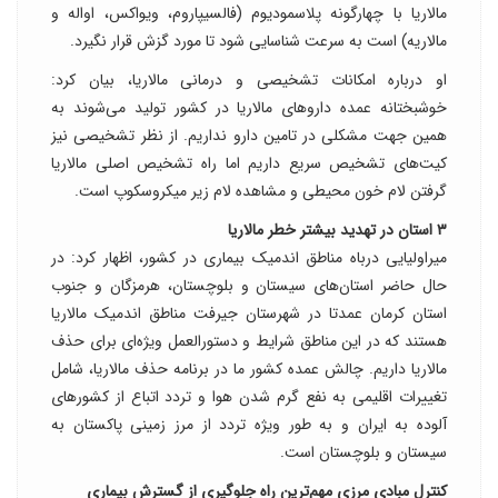
مالاریا با چهارگونه پلاسمودیوم (فالسیپاروم، ویواکس، اواله و
مالاریه) است به سرعت شناسایی شود تا مورد گزش قرار نگیرد.
او درباره امکانات تشخیصی و درمانی مالاریا،‌ بیان کرد:
خوشبختانه عمده داروهای مالاریا در کشور تولید می‌شوند به
همین جهت مشکلی در تامین دارو نداریم. از نظر تشخیصی نیز
کیت‌های تشخیص سریع داریم اما راه تشخیص اصلی مالاریا
گرفتن لام خون محیطی و مشاهده لام زیر میکروسکوپ است.
۳ استان در تهدید بیشتر خطر مالاریا
میراولیایی درباه مناطق اندمیک بیماری در کشور، اظهار کرد: در
حال حاضر استان‌های سیستان و بلوچستان، هرمزگان و جنوب
استان کرمان عمدتا در شهرستان جیرفت مناطق اندمیک مالاریا
هستند که در این مناطق شرایط و دستورالعمل ویژه‌ای برای حذف
مالاریا داریم. چالش عمده کشور ما در برنامه حذف مالاریا، شامل
تغییرات اقلیمی به نفع گرم شدن هوا و تردد اتباع از کشورهای
آلوده به ایران و به طور ویژه تردد از مرز زمینی پاکستان به
سیستان و بلوچستان است.
کنترل مبادی مرزی مهم‌ترین راه جلوگیری از گسترش بیماری