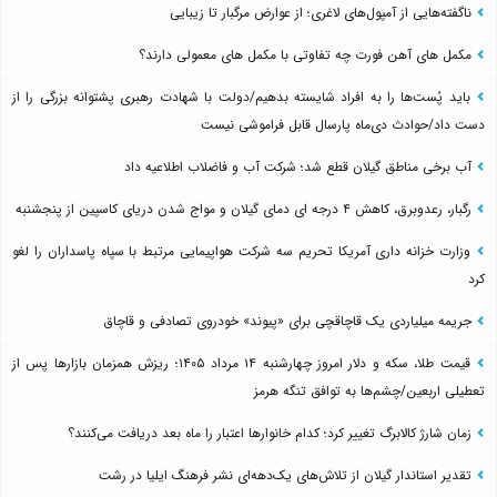
ناگفته‌هایی از آمپول‌های لاغری؛ از عوارض مرگبار تا زیبایی
مکمل های آهن فورت چه تفاوتی با مکمل های معمولی دارند؟
باید پُست‌ها را به افراد شایسته بدهیم/دولت با شهادت رهبری پشتوانه بزرگی را از
دست داد/حوادث دی‌ماه پارسال قابل فراموشی نیست
آب برخی مناطق گیلان قطع شد؛ شرکت آب و فاضلاب اطلاعیه داد
رگبار، رعدوبرق، کاهش ۴ درجه ای دمای گیلان و مواج شدن دریای کاسپین از پنجشنبه
وزارت خزانه داری آمریکا تحریم سه شرکت هواپیمایی مرتبط با سپاه پاسداران را لغو
کرد
جریمه میلیاردی یک قاچاقچی برای «پیوند» خودروی تصادفی و قاچاق
قیمت طلا، سکه و دلار امروز چهارشنبه ۱۴ مرداد ۱۴۰۵؛ ریزش همزمان بازارها پس از
تعطیلی اربعین/چشم‌ها به توافق تنگه هرمز
زمان شارژ کالابرگ تغییر کرد؛ کدام خانوارها اعتبار را ماه بعد دریافت می‌کنند؟
تقدیر استاندار گیلان از تلاش‌های یک‌دهه‌ای نشر فرهنگ ایلیا در رشت