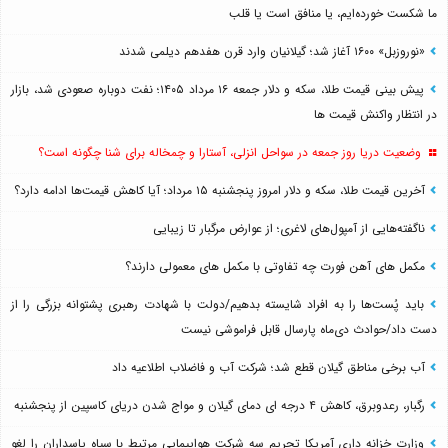
ما شکست خورده‌ایم، یا منافق است یا قلب
«نوروزبل» ۱۶۰۰ آغاز شد؛ گیلانیان وارد قرن هفدهم دیلمی شدند
پیش بینی قیمت طلا، سکه و دلار جمعه ۱۶ مرداد ۱۴۰۵؛ نفت دوباره صعودی شد، بازار
در انتظار واکنش قیمت ها
وضعیت دریا روز جمعه در سواحل انزلی، آستارا و چمخاله برای شنا چگونه است؟
آخرین قیمت طلا، سکه و دلار امروز پنجشنبه ۱۵ مرداد؛ آیا کاهش قیمت‌ها ادامه دارد؟
ناگفته‌هایی از آمپول‌های لاغری؛ از عوارض مرگبار تا زیبایی
مکمل های آهن فورت چه تفاوتی با مکمل های معمولی دارند؟
باید پُست‌ها را به افراد شایسته بدهیم/دولت با شهادت رهبری پشتوانه بزرگی را از
دست داد/حوادث دی‌ماه پارسال قابل فراموشی نیست
آب برخی مناطق گیلان قطع شد؛ شرکت آب و فاضلاب اطلاعیه داد
رگبار، رعدوبرق، کاهش ۴ درجه ای دمای گیلان و مواج شدن دریای کاسپین از پنجشنبه
وزارت خزانه داری آمریکا تحریم سه شرکت هواپیمایی مرتبط با سپاه پاسداران را لغو