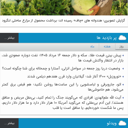
گزارش تصویری؛ هندوانه های «چاف» رسیده اند؛ برداشت محصول از مزارع ساحلی لنگرود
پر بازدید ها
بيشتر ...
روز
هفته
ماه
پیش بینی قیمت طلا، سکه و دلار جمعه ۱۶ مرداد ۱۴۰۵؛ نفت دوباره صعودی شد،
بازار در انتظار واکنش قیمت ها
وضعیت دریا روز جمعه در سواحل انزلی، آستارا و چمخاله برای شنا چگونه است؟
«نوروزبل» ۱۶۰۰ آغاز شد؛ گیلانیان وارد قرن هفدهم دیلمی شدند
اتو، جاروبرقی و لباسشویی را این ساعت‌ها روشن نکنید؛ هم قبض برق کمتر
می‌شود، هم خاموشی‌ها
آیت الله علم‌الهدی: افرادی که می‌گویند جنگ را تمام کنید، بی‌عقل مریض و منافق
هستند/ این آدم بی‌عقلی که می‌گوید آمریکا ۱۰ هزار دلار دارد و ما هزار دلار داریم،
پس ما شکست خورده‌ایم، یا منافق است یا قلب
ویدئو
بيشتر ...