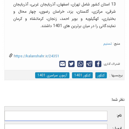
13 استان کشور شامل تهران، اصفهان، آذربایجان غربی، آذربایجان
شرقی، مرکزی، گلستان، یزد، خراسان رضوی، چهار محال و
بختیاری، کهگیلویه و بویر احمد، زنجان، کرمانشاه و کرمان
نمایندگانی را در میان برترین های 1401 داشتند.
منبع:
تسنیم
https://kalanshahr.ir/24351
اشتراک گذاری:
برچسب‎ها :
کنکور
کنکور 1401
آزمون سراسری 1401
نظر شما:
نام:
ایمیل: