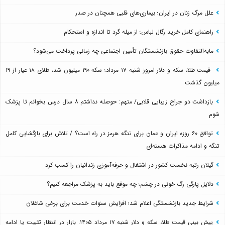
علل مرگ زنان در ایران؛ بیماری‌های قلبی همچنان در صدر
راهنمای کامل خرید رگال لباس؛ از میله گرد تا اندازه و استحکام
مابه‌التفاوت حقوق بازنشستگان تأمین اجتماعی چه زمانی پرداخت می‌شود؟
قیمت طلا، سکه و دلار امروز شنبه ۱۷ مرداد؛ سکه ۱۹۰ میلیون شد، طلای ۱۸ عیار از ۱۹
میلیون گذشت
بازداشت دو جراح زیبایی قلابی/ متهم: حوصله نداشتم ۸ سال درس بخوانم تا پزشک
شوم
توافق ۶۰ روزه ایران و عمان برای تنگه هرمز در راه است؟ / تلاش برای بازگشایی کامل
تنگه و ادامه مذاکرات هسته‌ای
گیلان رتبه نخست کشور در اشتغال و حرفه‌آموزی زندانیان را کسب کرد
دلایل پارگی رگ خونی در چشم؛ چه موقع باید به پزشک مراجعه کنیم؟
شرایط جدید بازنشستگی اعلام شد؛ افزایش سنوات خدمت برای برخی شاغلان
پیش بینی قیمت طلا، سکه و دلار شنبه ۱۷ مرداد ۱۴۰۵. بازار در انتظار تثبیت یا ادامه