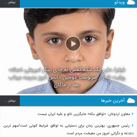
ویدئو
بيشتر ...
فیلم/ دفن یک لنگه کفش به جای پیکر امیرعلی ۸ساله؛
روایت تلخ از سرنوشت دومین دانش آموز مدرسه میناب
بعد از ماکان
آخرین خبرها
بيشتر ...
معاون اردوغان: «توافق مکه» جایگزین ناتو و علیه ایران نیست
رئیس جمهوری: بهترین زمان برای دستیابی به توافق شرایط کنونی است/مهم ترین
دغدغه و نگرانی امروز من معیشت مردم است