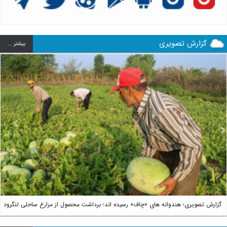
گزارش تصویری
بيشتر ...
us
Next
گزارش تصویری؛ هندوانه های «چاف» رسیده اند؛ برداشت محصول از مزارع ساحلی لنگرود