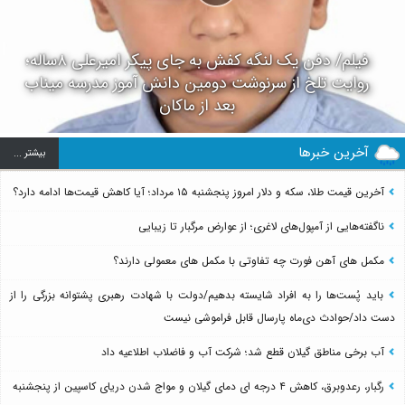
فیلم/ دفن یک لنگه کفش به جای پیکر امیرعلی ۸ساله؛
روایت تلخ از سرنوشت دومین دانش آموز مدرسه میناب
بعد از ماکان
آخرین خبرها
بيشتر ...
آخرین قیمت طلا، سکه و دلار امروز پنجشنبه ۱۵ مرداد؛ آیا کاهش قیمت‌ها ادامه دارد؟
ناگفته‌هایی از آمپول‌های لاغری؛ از عوارض مرگبار تا زیبایی
مکمل های آهن فورت چه تفاوتی با مکمل های معمولی دارند؟
باید پُست‌ها را به افراد شایسته بدهیم/دولت با شهادت رهبری پشتوانه بزرگی را از
دست داد/حوادث دی‌ماه پارسال قابل فراموشی نیست
آب برخی مناطق گیلان قطع شد؛ شرکت آب و فاضلاب اطلاعیه داد
رگبار، رعدوبرق، کاهش ۴ درجه ای دمای گیلان و مواج شدن دریای کاسپین از پنجشنبه