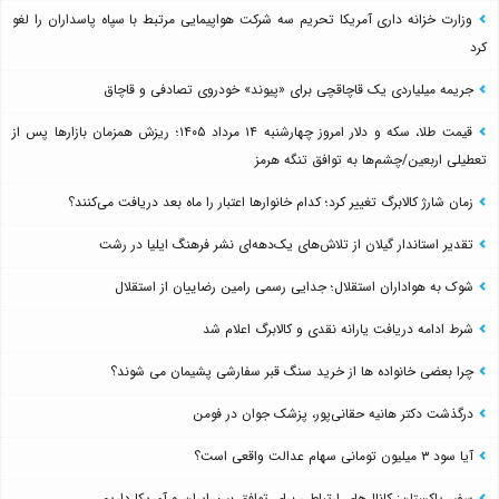
وزارت خزانه داری آمریکا تحریم سه شرکت هواپیمایی مرتبط با سپاه پاسداران را لغو
کرد
جریمه میلیاردی یک قاچاقچی برای «پیوند» خودروی تصادفی و قاچاق
قیمت طلا، سکه و دلار امروز چهارشنبه ۱۴ مرداد ۱۴۰۵؛ ریزش همزمان بازارها پس از
تعطیلی اربعین/چشم‌ها به توافق تنگه هرمز
زمان شارژ کالابرگ تغییر کرد؛ کدام خانوارها اعتبار را ماه بعد دریافت می‌کنند؟
تقدیر استاندار گیلان از تلاش‌های یک‌دهه‌ای نشر فرهنگ ایلیا در رشت
شوک به هواداران استقلال؛ جدایی رسمی رامین رضاییان از استقلال
شرط ادامه دریافت یارانه نقدی و کالابرگ اعلام شد
چرا بعضی خانواده ها از خرید سنگ قبر سفارشی پشیمان می شوند؟
درگذشت دکتر هانیه حقانی‌پور، پزشک جوان در فومن
آیا سود ۳ میلیون تومانی سهام عدالت واقعی است؟
سفیر پاکستان: کانال‌های ارتباطی برای توافق بین ایران و آمریکا داریم