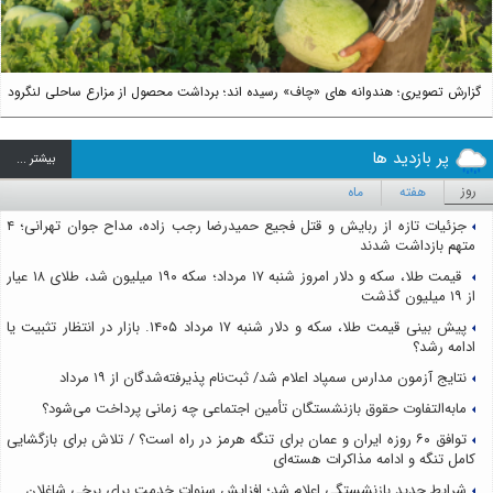
گزارش تصویری؛ هندوانه های «چاف» رسیده اند؛ برداشت محصول از مزارع ساحلی لنگرود
پر بازدید ها
بيشتر ...
روز
هفته
ماه
جزئیات تازه از ربایش و قتل فجیع حمیدرضا رجب زاده، مداح جوان تهرانی؛ ۴
متهم بازداشت شدند
قیمت طلا، سکه و دلار امروز شنبه ۱۷ مرداد؛ سکه ۱۹۰ میلیون شد، طلای ۱۸ عیار
از ۱۹ میلیون گذشت
پیش بینی قیمت طلا، سکه و دلار شنبه ۱۷ مرداد ۱۴۰۵. بازار در انتظار تثبیت یا
ادامه رشد؟
نتایج آزمون مدارس سمپاد اعلام شد/ ثبت‌نام پذیرفته‌شدگان از ۱۹ مرداد
مابه‌التفاوت حقوق بازنشستگان تأمین اجتماعی چه زمانی پرداخت می‌شود؟
توافق ۶۰ روزه ایران و عمان برای تنگه هرمز در راه است؟ / تلاش برای بازگشایی
کامل تنگه و ادامه مذاکرات هسته‌ای
شرایط جدید بازنشستگی اعلام شد؛ افزایش سنوات خدمت برای برخی شاغلان