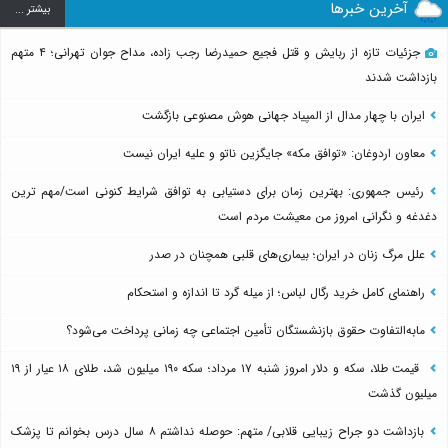
آخرین خبرها
بيشتر ...
جزئیات تازه از ربایش و قتل فجیع حمیدرضا رجب زاده، مداح جوان تهرانی؛ ۴ متهم
بازداشت شدند
ایران با چهار مدال از المپیاد جهانی هوش مصنوعی بازگشت
معاون اردوغان: «توافق مکه» جایگزین ناتو و علیه ایران نیست
رئیس جمهوری: بهترین زمان برای دستیابی به توافق شرایط کنونی است/مهم ترین
دغدغه و نگرانی امروز من معیشت مردم است
علل مرگ زنان در ایران؛ بیماری‌های قلبی همچنان در صدر
راهنمای کامل خرید رگال لباس؛ از میله گرد تا اندازه و استحکام
مابه‌التفاوت حقوق بازنشستگان تأمین اجتماعی چه زمانی پرداخت می‌شود؟
قیمت طلا، سکه و دلار امروز شنبه ۱۷ مرداد؛ سکه ۱۹۰ میلیون شد، طلای ۱۸ عیار از ۱۹
میلیون گذشت
بازداشت دو جراح زیبایی قلابی/ متهم: حوصله نداشتم ۸ سال درس بخوانم تا پزشک