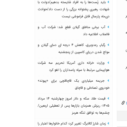
باید پُست‌ها را به افراد شایسته بدهیم/دولت با
شهادت رهبری پشتوانه بزرگی را از دست داد/حوادث
دی‌ماه پارسال قابل فراموشی نیست
آب برخی مناطق گیلان قطع شد؛ شرکت آب و
ه
فاضلاب اطلاعیه داد
رگبار، رعدوبرق، کاهش ۴ درجه ای دمای گیلان و
مواج شدن دریای کاسپین از پنجشنبه
وزارت خزانه داری آمریکا تحریم سه شرکت
 که ۴۸ کیلومتر
هواپیمایی مرتبط با سپاه پاسداران را لغو کرد
جریمه میلیاردی یک قاچاقچی برای «پیوند»
خودروی تصادفی و قاچاق
قیمت طلا، سکه و دلار امروز چهارشنبه ۱۴ مرداد
h
۱۴۰۵؛ ریزش همزمان بازارها پس از تعطیلی اربعین/
چشم‌ها به توافق تنگه هرمز
زمان شارژ کالابرگ تغییر کرد؛ کدام خانوارها اعتبار را