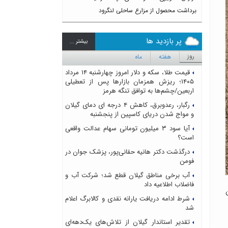
برداشت محصول از مزارع ساحلی لنگرود
پر بازدید ها
بيشتر ...
روز
هفته
ماه
قیمت طلا، سکه و دلار امروز چهارشنبه ۱۴ مرداد
۱۴۰۵؛ ریزش همزمان بازارها پس از تعطیلی
اربعین/چشم‌ها به توافق تنگه هرمز
رگبار، رعدوبرق، کاهش ۴ درجه ای دمای گیلان
و مواج شدن دریای کاسپین از پنجشنبه
آیا سود ۳ میلیون تومانی سهام عدالت واقعی
است؟
درگذشت دکتر هانیه حقانی‌پور، پزشک جوان در
فومن
آب برخی مناطق گیلان قطع شد؛ شرکت آب و
فاضلاب اطلاعیه داد
شرط ادامه دریافت یارانه نقدی و کالابرگ اعلام
شد
تقدیر استاندار گیلان از تلاش‌های یک‌دهه‌ای