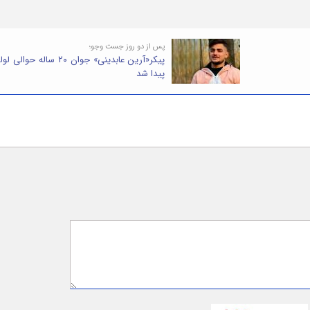
پس از دو روز جست وجو؛
پیکر«آرین عابدینی» جوان ۲۰ ساله حوال
پیدا شد