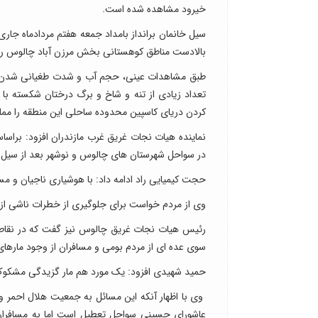
خیرود مشاهده شده است.
سیل خانمان برانداز بامداد جمعه هفتم مردادماه جاری
بالادست مناطق کوهستانی بخش مرزن آباد چالوس ر
طبق مشاهدات عینی، حجم آب و شدت طغیانی شدن رود
تعداد زیادی از تنه و شاخ و برگ درختان شکسته با 
کردن دریای کاسپین محدوده ساحلی این منطقه را مملو 
نماینده هیات نجات غریق غرب مازندران افزود: برا
در سواحل شهرستان های چالوس و نوشهر بعد از سیل 
حجت کیمیایی راد ادامه داد: با هوشیاری ناجیان و مسافران تاکنون مو
وی از مردم خواست برای جلوگیری از خطرات ناشی از م
رئیس هیات نجات غریق چالوس نیز گفت که در نقاط م
سوی عده ای از مردم بومی و مسافران از وجود ماره
حمید شهیدی افزود: یک مورد هم مار گزیدگی مشکوک ب
وی با اظهار آنکه این مسائل به جمعیت هلال احمر و
عاشورای حسینی سواحل تعطیل است اما به مسافرا