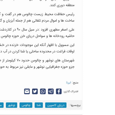
منطقه دوری کنند.
رئیس حفاظت محیط زیست چالوس هم در گفت و گو با خب
ساخت ها و اموال مردم تلفاتی هم از جمله آبزیان و گون
علی اصغر مطهری 
حاشیه رودخانه ها و سواحل دریای خزر حوزه چالوس 
این مسوول با اظهار آنکه این موجودات خزنده در خش
اوقات فراغت در محدوده ساحلی یا شنا کردن در آب در 
جزو حوزه جغرافیایی نوشهر و مابقی نیز مربوط به ح
منبع:
ایرنا
اشتراک گذاری:
برچسب‎ها :
دریای کاسپین
شنا
چالوس
نوشهر
م