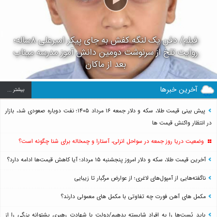
فیلم/ دفن یک لنگه کفش به جای پیکر امیرعلی ۸ساله؛
روایت تلخ از سرنوشت دومین دانش آموز مدرسه میناب
بعد از ماکان
آخرین خبرها
بيشتر ...
پیش بینی قیمت طلا، سکه و دلار جمعه ۱۶ مرداد ۱۴۰۵؛ نفت دوباره صعودی شد، بازار
در انتظار واکنش قیمت ها
وضعیت دریا روز جمعه در سواحل انزلی، آستارا و چمخاله برای شنا چگونه است؟
آخرین قیمت طلا، سکه و دلار امروز پنجشنبه ۱۵ مرداد؛ آیا کاهش قیمت‌ها ادامه دارد؟
ناگفته‌هایی از آمپول‌های لاغری؛ از عوارض مرگبار تا زیبایی
مکمل های آهن فورت چه تفاوتی با مکمل های معمولی دارند؟
باید پُست‌ها را به افراد شایسته بدهیم/دولت با شهادت رهبری پشتوانه بزرگی را از