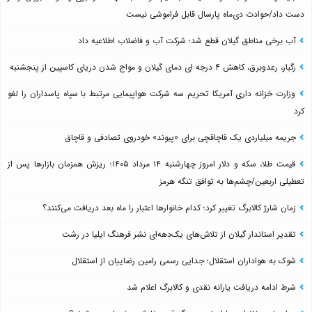
دست داد/حوادث دی‌ماه پارسال قابل فراموشی نیست
آب برخی مناطق گیلان قطع شد؛ شرکت آب و فاضلاب اطلاعیه داد
رگبار، رعدوبرق، کاهش ۴ درجه ای دمای گیلان و مواج شدن دریای کاسپین از پنجشنبه
وزارت خزانه داری آمریکا تحریم سه شرکت هواپیمایی مرتبط با سپاه پاسداران را لغو
کرد
جریمه میلیاردی یک قاچاقچی برای «پیوند» خودروی تصادفی و قاچاق
قیمت طلا، سکه و دلار امروز چهارشنبه ۱۴ مرداد ۱۴۰۵؛ ریزش همزمان بازارها پس از
تعطیلی اربعین/چشم‌ها به توافق تنگه هرمز
زمان شارژ کالابرگ تغییر کرد؛ کدام خانوارها اعتبار را ماه بعد دریافت می‌کنند؟
تقدیر استاندار گیلان از تلاش‌های یک‌دهه‌ای نشر فرهنگ ایلیا در رشت
شوک به هواداران استقلال؛ جدایی رسمی رامین رضاییان از استقلال
شرط ادامه دریافت یارانه نقدی و کالابرگ اعلام شد