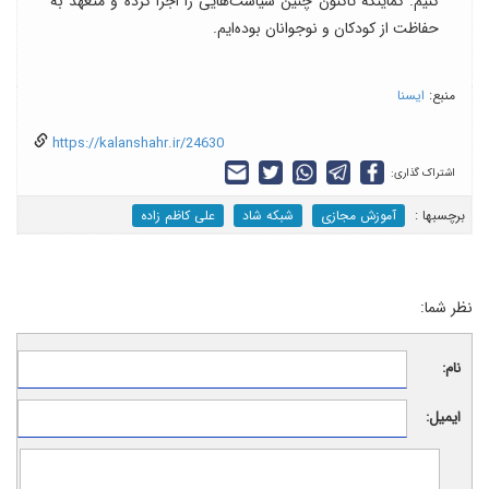
کنیم. کماینکه تاکنون چنین سیاست‌هایی را اجرا کرده و متعهد به
حفاظت از کودکان و نوجوانان بوده‌ایم.
منبع:
ایسنا
https://kalanshahr.ir/24630
اشتراک گذاری:
برچسب‎ها :
آموزش مجازی
شبکه شاد
علی کاظم زاده
نظر شما:
نام:
ایمیل: