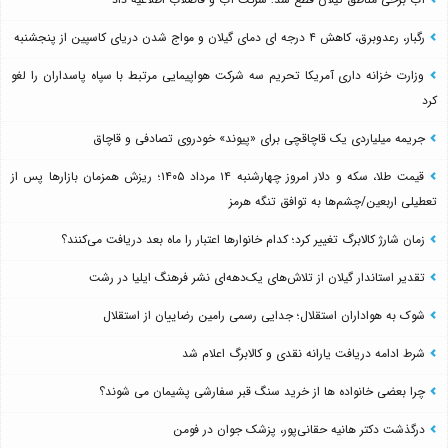
رگبار، رعدوبرق، کاهش ۴ درجه ای دمای گیلان و مواج شدن دریای کاسپین از پنجشنبه
وزارت خزانه داری آمریکا تحریم سه شرکت هواپیمایی مرتبط با سپاه پاسداران را لغو
کرد
جریمه میلیاردی یک قاچاقچی برای «پیوند» خودروی تصادفی و قاچاق
قیمت طلا، سکه و دلار امروز چهارشنبه ۱۴ مرداد ۱۴۰۵؛ ریزش همزمان بازارها پس از
تعطیلی اربعین/چشم‌ها به توافق تنگه هرمز
زمان شارژ کالابرگ تغییر کرد؛ کدام خانوارها اعتبار را ماه بعد دریافت می‌کنند؟
تقدیر استاندار گیلان از تلاش‌های یک‌دهه‌ای نشر فرهنگ ایلیا در رشت
شوک به هواداران استقلال؛ جدایی رسمی رامین رضاییان از استقلال
شرط ادامه دریافت یارانه نقدی و کالابرگ اعلام شد
چرا بعضی خانواده ها از خرید سنگ قبر سفارشی پشیمان می شوند؟
درگذشت دکتر هانیه حقانی‌پور، پزشک جوان در فومن