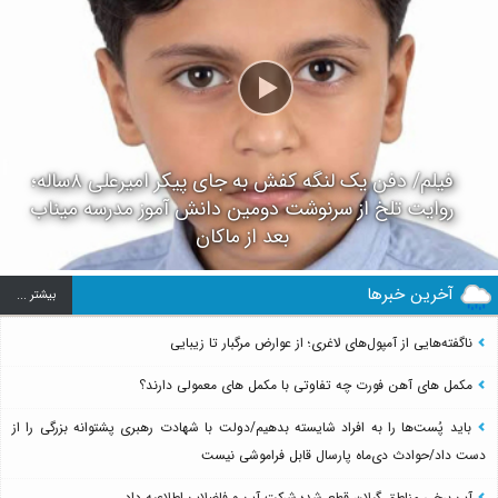
فیلم/ دفن یک لنگه کفش به جای پیکر امیرعلی ۸ساله؛
روایت تلخ از سرنوشت دومین دانش آموز مدرسه میناب
بعد از ماکان
آخرین خبرها
بيشتر ...
ناگفته‌هایی از آمپول‌های لاغری؛ از عوارض مرگبار تا زیبایی
مکمل های آهن فورت چه تفاوتی با مکمل های معمولی دارند؟
باید پُست‌ها را به افراد شایسته بدهیم/دولت با شهادت رهبری پشتوانه بزرگی را از
دست داد/حوادث دی‌ماه پارسال قابل فراموشی نیست
آب برخی مناطق گیلان قطع شد؛ شرکت آب و فاضلاب اطلاعیه داد