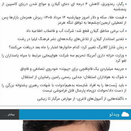
رگبار، رعدوبرق، کاهش ۴ درجه ای دمای گیلان و مواج شدن دریای کاسپین از
پنجشنبه
قیمت طلا، سکه و دلار امروز چهارشنبه ۱۴ مرداد ۱۴۰۵؛ ریزش همزمان بازارها پس
از تعطیلی اربعین/چشم‌ها به توافق تنگه هرمز
آب برخی مناطق گیلان قطع شد؛ شرکت آب و فاضلاب اطلاعیه داد
تقدیر استاندار گیلان از تلاش‌های یک‌دهه‌ای نشر فرهنگ ایلیا در رشت
زمان شارژ کالابرگ تغییر کرد؛ کدام خانوارها اعتبار را ماه بعد دریافت می‌کنند؟
وزارت خزانه داری آمریکا تحریم سه شرکت هواپیمایی مرتبط با سپاه پاسداران را
لغو کرد
جریمه میلیاردی یک قاچاقچی برای «پیوند» خودروی تصادفی و قاچاق
شوک به هواداران استقلال؛ جدایی رسمی رامین رضاییان از استقلال
باید پُست‌ها را به افراد شایسته بدهیم/دولت با شهادت رهبری پشتوانه بزرگی را
از دست داد/حوادث دی‌ماه پارسال قابل فراموشی نیست
ناگفته‌هایی از آمپول‌های لاغری؛ از عوارض مرگبار تا زیبایی
ویدئو
بيشتر ...