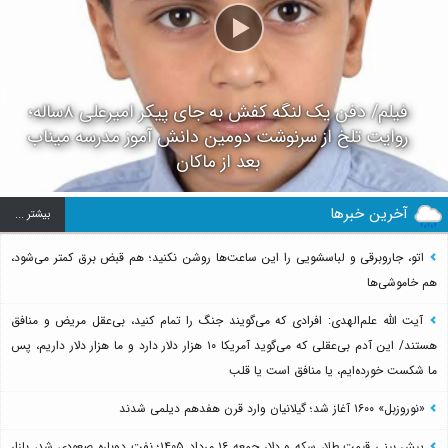
فیلم/ دفن یک لنگه کفش به جای پیکر امیرعلی ۸ساله؛
روایت تلخ از سرنوشت دومین دانش آموز مدرسه میناب
بعد از ماکان
آخرین خبرها
بيشتر ...
اتو، جاروبرقی و لباسشویی را این ساعت‌ها روشن نکنید؛ هم قبض برق کمتر می‌شود،
هم خاموشی‌ها
آیت الله علم‌الهدی: افرادی که می‌گویند جنگ را تمام کنید، بی‌عقل مریض و منافق
هستند/ این آدم بی‌عقلی که می‌گوید آمریکا ۱۰ هزار دلار دارد و ما هزار دلار داریم، پس
ما شکست خورده‌ایم، یا منافق است یا قلب
«نوروزبل» ۱۶۰۰ آغاز شد؛ گیلانیان وارد قرن هفدهم دیلمی شدند
پیش بینی قیمت طلا، سکه و دلار جمعه ۱۶ مرداد ۱۴۰۵؛ نفت دوباره صعودی شد، بازار