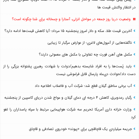
در انتظار واکنش قیمت ها
وضعیت دریا روز جمعه در سواحل انزلی، آستارا و چمخاله برای شنا چگونه است؟
آخرین قیمت طلا، سکه و دلار امروز پنجشنبه ۱۵ مرداد؛ آیا کاهش قیمت‌ها ادامه دارد؟
ناگفته‌هایی از آمپول‌های لاغری؛ از عوارض مرگبار تا زیبایی
مکمل های آهن فورت چه تفاوتی با مکمل های معمولی دارند؟
باید پُست‌ها را به افراد شایسته بدهیم/دولت با شهادت رهبری پشتوانه بزرگی را از
دست داد/حوادث دی‌ماه پارسال قابل فراموشی نیست
آب برخی مناطق گیلان قطع شد؛ شرکت آب و فاضلاب اطلاعیه داد
رگبار، رعدوبرق، کاهش ۴ درجه ای دمای گیلان و مواج شدن دریای کاسپین از پنجشنبه
وزارت خزانه داری آمریکا تحریم سه شرکت هواپیمایی مرتبط با سپاه پاسداران را لغو
کرد
جریمه میلیاردی یک قاچاقچی برای «پیوند» خودروی تصادفی و قاچاق