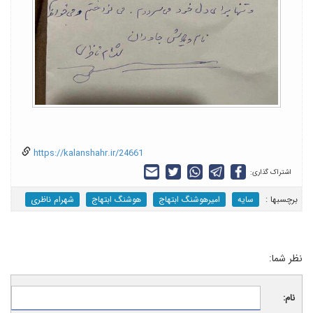
https://kalanshahr.ir/24661
اشتراک گذاری:
برچسب‎ها :
سایه
امیرهوشنگ ابتهاج
هوشنگ ابتهاج
شهرام ناظری
نظر شما:
نام: