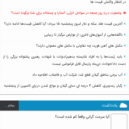
در انتظار واکنش قیمت ها
وضعیت دریا روز جمعه در سواحل انزلی، آستارا و چمخاله برای شنا چگونه است؟
آخرین قیمت طلا، سکه و دلار امروز پنجشنبه ۱۵ مرداد؛ آیا کاهش قیمت‌ها ادامه دارد؟
ناگفته‌هایی از آمپول‌های لاغری؛ از عوارض مرگبار تا زیبایی
مکمل های آهن فورت چه تفاوتی با مکمل های معمولی دارند؟
باید پُست‌ها را به افراد شایسته بدهیم/دولت با شهادت رهبری پشتوانه بزرگی را از
دست داد/حوادث دی‌ماه پارسال قابل فراموشی نیست
آب برخی مناطق گیلان قطع شد؛ شرکت آب و فاضلاب اطلاعیه داد
رگبار، رعدوبرق، کاهش ۴ درجه ای دمای گیلان و مواج شدن دریای کاسپین از پنجشنبه
یادداشت
بيشتر ...
آیا سرعت گرانی واقعاً کم شده است؟