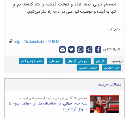
انسجام خوبی ایجاد شده و اتفاقات گذشته را کنار گذاشته‌ایم و
تنها به آینده و موفقیت تیم ملی در ادامه راه فکر می‌کنیم.
منبع:
ایرنا
https://kalanshahr.ir/24842
اشتراک گذاری:
برچسب‎ها :
فوتبال
تیم ملی فوتبال
تیم ملی
جام جهانی قطر
جام جهانی
حمید استیلی
مطالب مرتبط
سونامی نام گذاری نوزادان با الهام از ستاره های فوتبال
تب جام جهانی در شناسنامه‌ها: از «هالندِ پرو» تا
«لیونلِ آرژانتین»