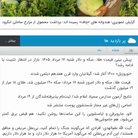
گزارش تصویری؛ هندوانه های «چاف» رسیده اند؛ برداشت محصول از مزارع ساحلی لنگرود
پر بازدید ها
بيشتر ...
روز
هفته
ماه
پیش بینی قیمت طلا، سکه و دلار شنبه ۱۷ مرداد ۱۴۰۵. بازار در انتظار تثبیت یا
ادامه رشد؟
«نوروزبل» ۱۶۰۰ آغاز شد؛ گیلانیان وارد قرن هفدهم دیلمی شدند
قیمت طلا، سکه و دلار امروز شنبه ۱۷ مرداد؛ سکه ۱۹۰ میلیون شد، طلای ۱۸ عیار از
۱۹ میلیون گذشت
نتایج آزمون مدارس سمپاد اعلام شد/ ثبت‌نام پذیرفته‌شدگان از ۱۹ مرداد
اسامی ژل‌های غیر مجاز شستشوی پوست منتشر شد
اتو، جاروبرقی و لباسشویی را این ساعت‌ها روشن نکنید؛ هم قبض برق کمتر
می‌شود، هم خاموشی‌ها
آیت الله علم‌الهدی: افرادی که می‌گویند جنگ را تمام کنید، بی‌عقل مریض و منافق
هستند/ این آدم بی‌عقلی که می‌گوید آمریکا ۱۰ هزار دلار دارد و ما هزار دلار داریم،