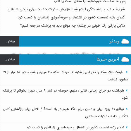
پس ما شکست خورده‌ایم، یا منافق است یا قلب
شرایط جدید بازنشستگی اعلام شد؛ افزایش سنوات خدمت برای برخی شاغلان
گیلان رتبه نخست کشور در اشتغال و حرفه‌آموزی زندانیان را کسب کرد
دلایل پارگی رگ خونی در چشم؛ چه موقع باید به پزشک مراجعه کنیم؟
ویدئو
بيشتر ...
فیلم/ دفن یک لنگه کفش به جای پیکر امیرعلی ۸ساله؛
آخرین خبرها
بيشتر ...
روایت تلخ از سرنوشت دومین دانش آموز مدرسه میناب
بعد از ماکان
قیمت طلا، سکه و دلار امروز شنبه ۱۷ مرداد؛ سکه ۱۹۰ میلیون شد، طلای ۱۸ عیار از ۱۹
میلیون گذشت
بازداشت دو جراح زیبایی قلابی/ متهم: حوصله نداشتم ۸ سال درس بخوانم تا پزشک
شوم
توافق ۶۰ روزه ایران و عمان برای تنگه هرمز در راه است؟ / تلاش برای بازگشایی کامل
تنگه و ادامه مذاکرات هسته‌ای
گیلان رتبه نخست کشور در اشتغال و حرفه‌آموزی زندانیان را کسب کرد