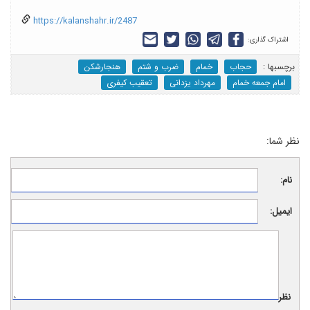
https://kalanshahr.ir/2487
اشتراک گذاری:
برچسب‎ها :
حجاب
خمام
ضرب و شتم
هنجارشکن
امام جمعه خمام
مهرداد یزدانی
تعقیب کیفری
نظر شما:
نام:
ایمیل:
نظر: