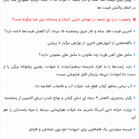
در انتظار واکنش قیمت ها
وضعیت دریا روز جمعه در سواحل انزلی، آستارا و چمخاله برای شنا چگونه است؟
آخرین قیمت طلا، سکه و دلار امروز پنجشنبه ۱۵ مرداد؛ آیا کاهش قیمت‌ها ادامه دارد؟
ناگفته‌هایی از آمپول‌های لاغری؛ از عوارض مرگبار تا زیبایی
مکمل های آهن فورت چه تفاوتی با مکمل های معمولی دارند؟
باید پُست‌ها را به افراد شایسته بدهیم/دولت با شهادت رهبری پشتوانه بزرگی را از
دست داد/حوادث دی‌ماه پارسال قابل فراموشی نیست
آب برخی مناطق گیلان قطع شد؛ شرکت آب و فاضلاب اطلاعیه داد
رگبار، رعدوبرق، کاهش ۴ درجه ای دمای گیلان و مواج شدن دریای کاسپین از پنجشنبه
وزارت خزانه داری آمریکا تحریم سه شرکت هواپیمایی مرتبط با سپاه پاسداران را لغو
کرد
جریمه میلیاردی یک قاچاقچی برای «پیوند» خودروی تصادفی و قاچاق