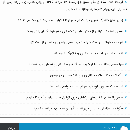
قیمت طلا، سکه و دلار امروز چهارشنبه ۱۴ مرداد ۱۴۰۵؛ ریزش همزمان بازارها پس از
تعطیلی اربعین/چشم‌ها به توافق تنگه هرمز
زمان شارژ کالابرگ تغییر کرد؛ کدام خانوارها اعتبار را ماه بعد دریافت می‌کنند؟
تقدیر استاندار گیلان از تلاش‌های یک‌دهه‌ای نشر فرهنگ ایلیا در رشت
شوک به هواداران استقلال؛ جدایی رسمی رامین رضاییان از استقلال
شرط ادامه دریافت یارانه نقدی و کالابرگ اعلام شد
چرا بعضی خانواده ها از خرید سنگ قبر سفارشی پشیمان می شوند؟
درگذشت دکتر هانیه حقانی‌پور، پزشک جوان در فومن
آیا سود ۳ میلیون تومانی سهام عدالت واقعی است؟
سفیر پاکستان: کانال‌های ارتباطی برای توافق بین ایران و آمریکا داریم
چگونه با افزایش سن از «پروتئین نگهدارنده بدن» مراقبت کنیم؟
یادداشت
بيشتر ...