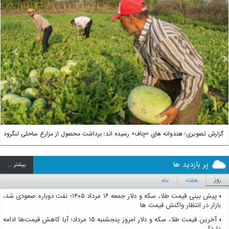
us
Next
گزارش تصویری؛ هندوانه های «چاف» رسیده اند؛ برداشت محصول از مزارع ساحلی لنگرود
پر بازدید ها
بيشتر ...
روز
هفته
ماه
پیش بینی قیمت طلا، سکه و دلار جمعه ۱۶ مرداد ۱۴۰۵؛ نفت دوباره صعودی شد،
بازار در انتظار واکنش قیمت ها
آخرین قیمت طلا، سکه و دلار امروز پنجشنبه ۱۵ مرداد؛ آیا کاهش قیمت‌ها ادامه
دارد؟