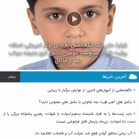
فیلم/ دفن یک لنگه کفش به جای پیکر امیرعلی ۸ساله؛
روایت تلخ از سرنوشت دومین دانش آموز مدرسه میناب
بعد از ماکان
آخرین خبرها
بيشتر ...
ناگفته‌هایی از آمپول‌های لاغری؛ از عوارض مرگبار تا زیبایی
مکمل های آهن فورت چه تفاوتی با مکمل های معمولی دارند؟
باید پُست‌ها را به افراد شایسته بدهیم/دولت با شهادت رهبری پشتوانه بزرگی را از
دست داد/حوادث دی‌ماه پارسال قابل فراموشی نیست
آب برخی مناطق گیلان قطع شد؛ شرکت آب و فاضلاب اطلاعیه داد