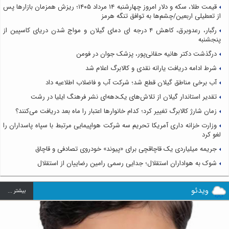
قیمت طلا، سکه و دلار امروز چهارشنبه ۱۴ مرداد ۱۴۰۵؛ ریزش همزمان بازارها پس
از تعطیلی اربعین/چشم‌ها به توافق تنگه هرمز
رگبار، رعدوبرق، کاهش ۴ درجه ای دمای گیلان و مواج شدن دریای کاسپین از
پنجشنبه
درگذشت دکتر هانیه حقانی‌پور، پزشک جوان در فومن
شرط ادامه دریافت یارانه نقدی و کالابرگ اعلام شد
آب برخی مناطق گیلان قطع شد؛ شرکت آب و فاضلاب اطلاعیه داد
تقدیر استاندار گیلان از تلاش‌های یک‌دهه‌ای نشر فرهنگ ایلیا در رشت
زمان شارژ کالابرگ تغییر کرد؛ کدام خانوارها اعتبار را ماه بعد دریافت می‌کنند؟
وزارت خزانه داری آمریکا تحریم سه شرکت هواپیمایی مرتبط با سپاه پاسداران را
لغو کرد
جریمه میلیاردی یک قاچاقچی برای «پیوند» خودروی تصادفی و قاچاق
شوک به هواداران استقلال؛ جدایی رسمی رامین رضاییان از استقلال
ویدئو
بيشتر ...