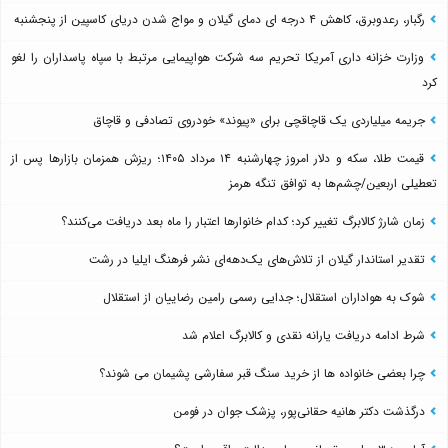
رگبار، رعدوبرق، کاهش ۴ درجه ای دمای گیلان و مواج شدن دریای کاسپین از پنجشنبه
وزارت خزانه داری آمریکا تحریم سه شرکت هواپیمایی مرتبط با سپاه پاسداران را لغو
کرد
جریمه میلیاردی یک قاچاقچی برای «پیوند» خودروی تصادفی و قاچاق
قیمت طلا، سکه و دلار امروز چهارشنبه ۱۴ مرداد ۱۴۰۵؛ ریزش همزمان بازارها پس از
تعطیلی اربعین/چشم‌ها به توافق تنگه هرمز
زمان شارژ کالابرگ تغییر کرد؛ کدام خانوارها اعتبار را ماه بعد دریافت می‌کنند؟
تقدیر استاندار گیلان از تلاش‌های یک‌دهه‌ای نشر فرهنگ ایلیا در رشت
شوک به هواداران استقلال؛ جدایی رسمی رامین رضاییان از استقلال
شرط ادامه دریافت یارانه نقدی و کالابرگ اعلام شد
چرا بعضی خانواده ها از خرید سنگ قبر سفارشی پشیمان می شوند؟
درگذشت دکتر هانیه حقانی‌پور، پزشک جوان در فومن