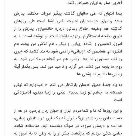
آخرین سفر به ایران همراهی کنند.
یلدا ابتهاج که طی سالهای گذشته پیگیر امورات مختلف پدرش
بوده و برای دوستداران ادبیات نامی آشنا است طی روزهای
گذشته هم وظیفه اطلاع رسانی درباره خاکسپاری پدرش را از
طریق صفحه اینستاگرام برعهده داشته است. او نوشته است: تا به
امروز، تحسین و اشاعه زیبایی و نیکی، هم تلاش من بوده، هم
انگیزه ام. همانطور که «زیبائی» را نمی شود به بند کشید که «پری
رو تاب مستوری ندارد» ، زشتی هم سر انجام بر ملا می شود. به
روح ما پنجه می کشد، می آزارد و ناامید می‌ کند. پس بگذار آینهٔ
زیبایی‌ها باشیم نه زشتی ها.
به یاد جملهٔ عمیق احسان یارشاطر می افتم: « امیدوارم که نیکی
همیشه به چشم تو زیبا بیاید». نیکی را زیبا دیدن، آدمیزادگی
است.
و این روزها که ما و شما مردم ایران و جهان زبان پارسی، در غم از
دست دادن پدر، شاعر بزرگ ایران که یک قرن در ستایش زیبایی،
عدالت و درستی سرود، در سوگ نشسته ایم، متاسفانه شاهد
خامی هائی بودیم که بازگشت پیکر او را به وطن تا به امروز به