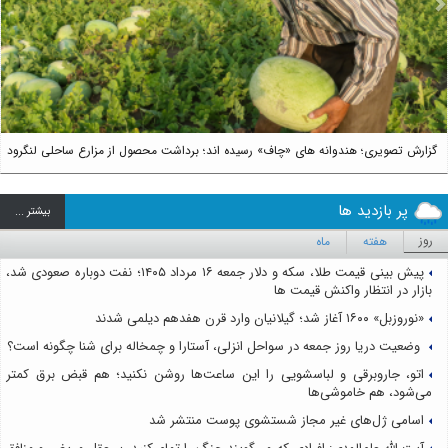
us
Next
گزارش تصویری؛ هندوانه های «چاف» رسیده اند؛ برداشت محصول از مزارع ساحلی لنگرود
پر بازدید ها
بيشتر ...
روز
هفته
ماه
پیش بینی قیمت طلا، سکه و دلار جمعه ۱۶ مرداد ۱۴۰۵؛ نفت دوباره صعودی شد،
بازار در انتظار واکنش قیمت ها
«نوروزبل» ۱۶۰۰ آغاز شد؛ گیلانیان وارد قرن هفدهم دیلمی شدند
وضعیت دریا روز جمعه در سواحل انزلی، آستارا و چمخاله برای شنا چگونه است؟
اتو، جاروبرقی و لباسشویی را این ساعت‌ها روشن نکنید؛ هم قبض برق کمتر
می‌شود، هم خاموشی‌ها
اسامی ژل‌های غیر مجاز شستشوی پوست منتشر شد