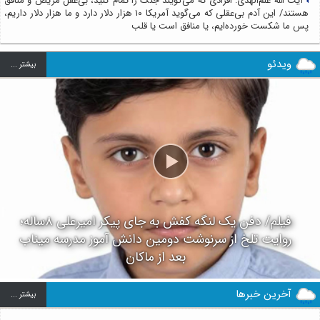
آیت الله علم‌الهدی: افرادی که می‌گویند جنگ را تمام کنید، بی‌عقل مریض و منافق
هستند/ این آدم بی‌عقلی که می‌گوید آمریکا ۱۰ هزار دلار دارد و ما هزار دلار داریم،
پس ما شکست خورده‌ایم، یا منافق است یا قلب
ویدئو
بيشتر ...
فیلم/ دفن یک لنگه کفش به جای پیکر امیرعلی ۸ساله؛
روایت تلخ از سرنوشت دومین دانش آموز مدرسه میناب
بعد از ماکان
آخرین خبرها
بيشتر ...