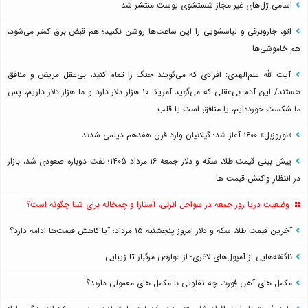
اسامی ژل‌های غیر مجاز شستشوی پوست منتشر شد
اتو، جاروبرقی و لباسشویی را این ساعت‌ها روشن نکنید؛ هم قبض برق کمتر می‌شود،
هم خاموشی‌ها
آیت الله علم‌الهدی: افرادی که می‌گویند جنگ را تمام کنید، بی‌عقل مریض و منافق
هستند/ این آدم بی‌عقلی که می‌گوید آمریکا ۱۰ هزار دلار دارد و ما هزار دلار داریم، پس
ما شکست خورده‌ایم، یا منافق است یا قلب
«نوروزبل» ۱۶۰۰ آغاز شد؛ گیلانیان وارد قرن هفدهم دیلمی شدند
پیش بینی قیمت طلا، سکه و دلار جمعه ۱۶ مرداد ۱۴۰۵؛ نفت دوباره صعودی شد، بازار
در انتظار واکنش قیمت ها
وضعیت دریا روز جمعه در سواحل انزلی، آستارا و چمخاله برای شنا چگونه است؟
آخرین قیمت طلا، سکه و دلار امروز پنجشنبه ۱۵ مرداد؛ آیا کاهش قیمت‌ها ادامه دارد؟
ناگفته‌هایی از آمپول‌های لاغری؛ از عوارض مرگبار تا زیبایی
مکمل های آهن فورت چه تفاوتی با مکمل های معمولی دارند؟