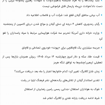
باید پُست‌ها را به افراد شایسته بدهیم/دولت با شهادت رهبری پشتوانه بزرگی را از
دست داد/حوادث دی‌ماه پارسال قابل فراموشی نیست
آب برخی مناطق گیلان قطع شد؛ شرکت آب و فاضلاب اطلاعیه داد
رگبار، رعدوبرق، کاهش ۴ درجه ای دمای گیلان و مواج شدن دریای کاسپین از پنجشنبه
وزارت خزانه داری آمریکا تحریم سه شرکت هواپیمایی مرتبط با سپاه پاسداران را لغو
کرد
جریمه میلیاردی یک قاچاقچی برای «پیوند» خودروی تصادفی و قاچاق
قیمت طلا، سکه و دلار امروز چهارشنبه ۱۴ مرداد ۱۴۰۵؛ ریزش همزمان بازارها پس از
تعطیلی اربعین/چشم‌ها به توافق تنگه هرمز
زمان شارژ کالابرگ تغییر کرد؛ کدام خانوارها اعتبار را ماه بعد دریافت می‌کنند؟
تقدیر استاندار گیلان از تلاش‌های یک‌دهه‌ای نشر فرهنگ ایلیا در رشت
شوک به هواداران استقلال؛ جدایی رسمی رامین رضاییان از استقلال
شرط ادامه دریافت یارانه نقدی و کالابرگ اعلام شد