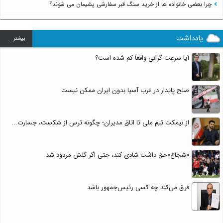
چرا بعضی خانواده ها از خرید سنگ قبر سفارشی پشیمان می شوند؟
یادداشت
بيشتر ...
آیا سرعت گرانی واقعاً کم شده است؟
صلح پایدار در غرب آسیا بدون ایران ممکن نیست
از نیمکت تیم ملی تا اتاق مدیران؛ چگونه ترس از شکست، جسارت...
«شجاع»حق داشت شادی کند، حتی اگر گلش مردود شد
فرق می‌کند چه کسی رئیس‌جمهور باشد