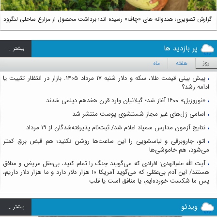
گزارش تصویری؛ هندوانه های «چاف» رسیده اند؛ برداشت محصول از مزارع ساحلی لنگرود
پر بازدید ها
بيشتر ...
روز
هفته
ماه
پیش بینی قیمت طلا، سکه و دلار شنبه ۱۷ مرداد ۱۴۰۵. بازار در انتظار تثبیت یا
ادامه رشد؟
«نوروزبل» ۱۶۰۰ آغاز شد؛ گیلانیان وارد قرن هفدهم دیلمی شدند
اسامی ژل‌های غیر مجاز شستشوی پوست منتشر شد
نتایج آزمون مدارس سمپاد اعلام شد/ ثبت‌نام پذیرفته‌شدگان از ۱۹ مرداد
اتو، جاروبرقی و لباسشویی را این ساعت‌ها روشن نکنید؛ هم قبض برق کمتر
می‌شود، هم خاموشی‌ها
آیت الله علم‌الهدی: افرادی که می‌گویند جنگ را تمام کنید، بی‌عقل مریض و منافق
هستند/ این آدم بی‌عقلی که می‌گوید آمریکا ۱۰ هزار دلار دارد و ما هزار دلار داریم،
پس ما شکست خورده‌ایم، یا منافق است یا قلب
ویدئو
بيشتر ...