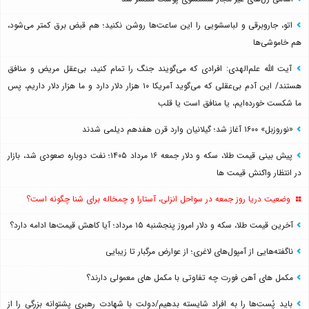
اتو، جاروبرقی و لباسشویی را این ساعت‌ها روشن نکنید؛ هم قبض برق کمتر می‌شود،
هم خاموشی‌ها
آیت الله علم‌الهدی: افرادی که می‌گویند جنگ را تمام کنید، بی‌عقل مریض و منافق
هستند/ این آدم بی‌عقلی که می‌گوید آمریکا ۱۰ هزار دلار دارد و ما هزار دلار داریم، پس
ما شکست خورده‌ایم، یا منافق است یا قلب
«نوروزبل» ۱۶۰۰ آغاز شد؛ گیلانیان وارد قرن هفدهم دیلمی شدند
پیش بینی قیمت طلا، سکه و دلار جمعه ۱۶ مرداد ۱۴۰۵؛ نفت دوباره صعودی شد، بازار
در انتظار واکنش قیمت ها
وضعیت دریا روز جمعه در سواحل انزلی، آستارا و چمخاله برای شنا چگونه است؟
آخرین قیمت طلا، سکه و دلار امروز پنجشنبه ۱۵ مرداد؛ آیا کاهش قیمت‌ها ادامه دارد؟
ناگفته‌هایی از آمپول‌های لاغری؛ از عوارض مرگبار تا زیبایی
مکمل های آهن فورت چه تفاوتی با مکمل های معمولی دارند؟
باید پُست‌ها را به افراد شایسته بدهیم/دولت با شهادت رهبری پشتوانه بزرگی را از