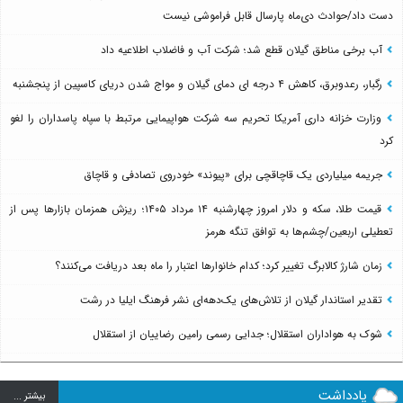
دست داد/حوادث دی‌ماه پارسال قابل فراموشی نیست
آب برخی مناطق گیلان قطع شد؛ شرکت آب و فاضلاب اطلاعیه داد
رگبار، رعدوبرق، کاهش ۴ درجه ای دمای گیلان و مواج شدن دریای کاسپین از پنجشنبه
وزارت خزانه داری آمریکا تحریم سه شرکت هواپیمایی مرتبط با سپاه پاسداران را لغو
کرد
جریمه میلیاردی یک قاچاقچی برای «پیوند» خودروی تصادفی و قاچاق
قیمت طلا، سکه و دلار امروز چهارشنبه ۱۴ مرداد ۱۴۰۵؛ ریزش همزمان بازارها پس از
تعطیلی اربعین/چشم‌ها به توافق تنگه هرمز
زمان شارژ کالابرگ تغییر کرد؛ کدام خانوارها اعتبار را ماه بعد دریافت می‌کنند؟
تقدیر استاندار گیلان از تلاش‌های یک‌دهه‌ای نشر فرهنگ ایلیا در رشت
شوک به هواداران استقلال؛ جدایی رسمی رامین رضاییان از استقلال
یادداشت
بيشتر ...