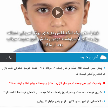
فیلم/ دفن یک لنگه کفش به جای پیکر امیرعلی ۸ساله؛
روایت تلخ از سرنوشت دومین دانش آموز مدرسه میناب
بعد از ماکان
آخرین خبرها
بيشتر ...
پیش بینی قیمت طلا، سکه و دلار جمعه ۱۶ مرداد ۱۴۰۵؛ نفت دوباره صعودی شد، بازار
در انتظار واکنش قیمت ها
وضعیت دریا روز جمعه در سواحل انزلی، آستارا و چمخاله برای شنا چگونه است؟
آخرین قیمت طلا، سکه و دلار امروز پنجشنبه ۱۵ مرداد؛ آیا کاهش قیمت‌ها ادامه دارد؟
ناگفته‌هایی از آمپول‌های لاغری؛ از عوارض مرگبار تا زیبایی