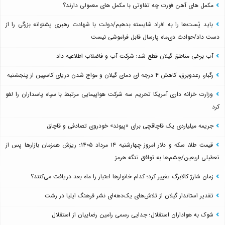
مکمل های آهن فورت چه تفاوتی با مکمل های معمولی دارند؟
باید پُست‌ها را به افراد شایسته بدهیم/دولت با شهادت رهبری پشتوانه بزرگی را از
دست داد/حوادث دی‌ماه پارسال قابل فراموشی نیست
آب برخی مناطق گیلان قطع شد؛ شرکت آب و فاضلاب اطلاعیه داد
رگبار، رعدوبرق، کاهش ۴ درجه ای دمای گیلان و مواج شدن دریای کاسپین از پنجشنبه
وزارت خزانه داری آمریکا تحریم سه شرکت هواپیمایی مرتبط با سپاه پاسداران را لغو
کرد
جریمه میلیاردی یک قاچاقچی برای «پیوند» خودروی تصادفی و قاچاق
قیمت طلا، سکه و دلار امروز چهارشنبه ۱۴ مرداد ۱۴۰۵؛ ریزش همزمان بازارها پس از
تعطیلی اربعین/چشم‌ها به توافق تنگه هرمز
زمان شارژ کالابرگ تغییر کرد؛ کدام خانوارها اعتبار را ماه بعد دریافت می‌کنند؟
تقدیر استاندار گیلان از تلاش‌های یک‌دهه‌ای نشر فرهنگ ایلیا در رشت
شوک به هواداران استقلال؛ جدایی رسمی رامین رضاییان از استقلال