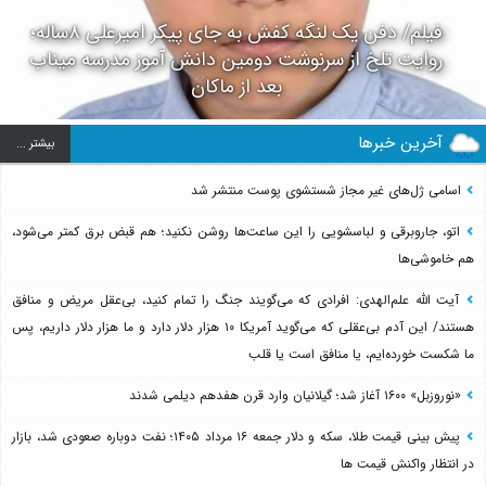
فیلم/ دفن یک لنگه کفش به جای پیکر امیرعلی ۸ساله؛
روایت تلخ از سرنوشت دومین دانش آموز مدرسه میناب
بعد از ماکان
آخرین خبرها
بيشتر ...
اسامی ژل‌های غیر مجاز شستشوی پوست منتشر شد
اتو، جاروبرقی و لباسشویی را این ساعت‌ها روشن نکنید؛ هم قبض برق کمتر می‌شود،
هم خاموشی‌ها
آیت الله علم‌الهدی: افرادی که می‌گویند جنگ را تمام کنید، بی‌عقل مریض و منافق
هستند/ این آدم بی‌عقلی که می‌گوید آمریکا ۱۰ هزار دلار دارد و ما هزار دلار داریم، پس
ما شکست خورده‌ایم، یا منافق است یا قلب
«نوروزبل» ۱۶۰۰ آغاز شد؛ گیلانیان وارد قرن هفدهم دیلمی شدند
پیش بینی قیمت طلا، سکه و دلار جمعه ۱۶ مرداد ۱۴۰۵؛ نفت دوباره صعودی شد، بازار
در انتظار واکنش قیمت ها