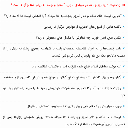
وضعیت دریا روز جمعه در سواحل انزلی، آستارا و چمخاله برای شنا چگونه است؟
آخرین قیمت طلا، سکه و دلار امروز پنجشنبه ۱۵ مرداد؛ آیا کاهش قیمت‌ها ادامه دارد؟
ناگفته‌هایی از آمپول‌های لاغری؛ از عوارض مرگبار تا زیبایی
مکمل های آهن فورت چه تفاوتی با مکمل های معمولی دارند؟
باید پُست‌ها را به افراد شایسته بدهیم/دولت با شهادت رهبری پشتوانه بزرگی را از
دست داد/حوادث دی‌ماه پارسال قابل فراموشی نیست
آب برخی مناطق گیلان قطع شد؛ شرکت آب و فاضلاب اطلاعیه داد
رگبار، رعدوبرق، کاهش ۴ درجه ای دمای گیلان و مواج شدن دریای کاسپین از پنجشنبه
وزارت خزانه داری آمریکا تحریم سه شرکت هواپیمایی مرتبط با سپاه پاسداران را لغو
کرد
جریمه میلیاردی یک قاچاقچی برای «پیوند» خودروی تصادفی و قاچاق
قیمت طلا، سکه و دلار امروز چهارشنبه ۱۴ مرداد ۱۴۰۵؛ ریزش همزمان بازارها پس از
تعطیلی اربعین/چشم‌ها به توافق تنگه هرمز