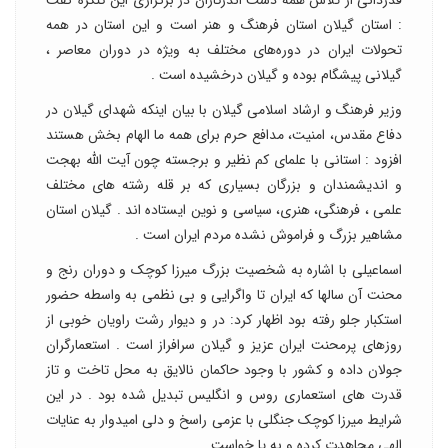
قدردانی از تلاش همه دست اندرکاران در برگزاری این کنگره گفت
: استان گیلان استان فرهنگ و هنر است و این استان در همه
تحولات ایران در دوره‌های مختلف به ویژه در دوران معاصر ،
گیلانی پیشگام بوده و گیلان درخشیده است .
وزیر فرهنگ و ارشاد اسلامی گیلان با بیان اینکه شهدای گیلان در
دفاع مقدس، امنیت، مدافع حرم برای همه ما الهام بخش هستند
افزود : استانی با علمای کم نظیر و برجسته چون آیت الله بهجت
و اندیشمندان و بزرگان بسیاری که بر قله رشته های مختلف
علمی ، فرهنگی، هنری، سیاسی و نوین ایستاده اند . گیلان استان
مشاهیر بزرگ و فراموش نشده مردم ایران است .
اسماعیلی با اشاره به شخصیت بزرگ میرزا کوچک و دوران رنج و
محنت آن سالها که ایران تا واگرایی و بی نظمی به واسطه حضور
استکبار جلو رفته بود اظهار کرد: در و دیوار رشت راویان خوبی از
روزهای پرمحنت ایران عزیز و گیلان سرافراز است . استعمارگران
جولان داده و کشور با وجود حاکمان نالایق به محل تاخت و تاز
قدرت های استعماری روس و انگلیس تبدیل شده بود . در این
شرایط میرزا کوچک جنگلی با عزمی راسخ و دلی امیدوار به عنایات
الهی مجاهدت کرده و به پا خواست .