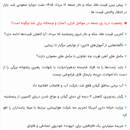
پیش بینی قیمت طلا، سکه و دلار جمعه ۱۶ مرداد ۱۴۰۵؛ نفت دوباره صعودی شد، بازار
در انتظار واکنش قیمت ها
وضعیت دریا روز جمعه در سواحل انزلی، آستارا و چمخاله برای شنا چگونه است؟
آخرین قیمت طلا، سکه و دلار امروز پنجشنبه ۱۵ مرداد؛ آیا کاهش قیمت‌ها ادامه دارد؟
ناگفته‌هایی از آمپول‌های لاغری؛ از عوارض مرگبار تا زیبایی
مکمل های آهن فورت چه تفاوتی با مکمل های معمولی دارند؟
باید پُست‌ها را به افراد شایسته بدهیم/دولت با شهادت رهبری پشتوانه بزرگی را از
دست داد/حوادث دی‌ماه پارسال قابل فراموشی نیست
آب برخی مناطق گیلان قطع شد؛ شرکت آب و فاضلاب اطلاعیه داد
رگبار، رعدوبرق، کاهش ۴ درجه ای دمای گیلان و مواج شدن دریای کاسپین از پنجشنبه
وزارت خزانه داری آمریکا تحریم سه شرکت هواپیمایی مرتبط با سپاه پاسداران را لغو
کرد
جریمه میلیاردی یک قاچاقچی برای «پیوند» خودروی تصادفی و قاچاق