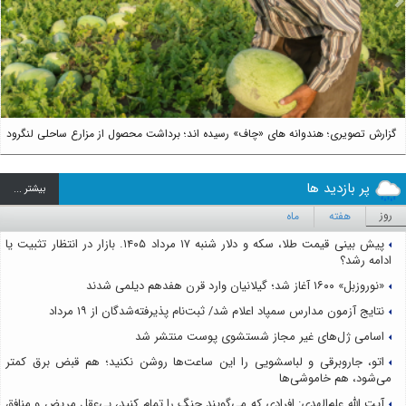
us
Next
گزارش تصویری؛ هندوانه های «چاف» رسیده اند؛ برداشت محصول از مزارع ساحلی لنگرود
پر بازدید ها
بيشتر ...
روز
هفته
ماه
پیش بینی قیمت طلا، سکه و دلار شنبه ۱۷ مرداد ۱۴۰۵. بازار در انتظار تثبیت یا
ادامه رشد؟
«نوروزبل» ۱۶۰۰ آغاز شد؛ گیلانیان وارد قرن هفدهم دیلمی شدند
نتایج آزمون مدارس سمپاد اعلام شد/ ثبت‌نام پذیرفته‌شدگان از ۱۹ مرداد
اسامی ژل‌های غیر مجاز شستشوی پوست منتشر شد
اتو، جاروبرقی و لباسشویی را این ساعت‌ها روشن نکنید؛ هم قبض برق کمتر
می‌شود، هم خاموشی‌ها
آیت الله علم‌الهدی: افرادی که می‌گویند جنگ را تمام کنید، بی‌عقل مریض و منافق