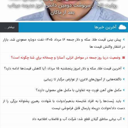
روایت تلخ از سرنوشت دومین دانش آموز مدرسه میناب
بعد از ماکان
آخرین خبرها
بيشتر ...
پیش بینی قیمت طلا، سکه و دلار جمعه ۱۶ مرداد ۱۴۰۵؛ نفت دوباره صعودی شد، بازار
در انتظار واکنش قیمت ها
وضعیت دریا روز جمعه در سواحل انزلی، آستارا و چمخاله برای شنا چگونه است؟
آخرین قیمت طلا، سکه و دلار امروز پنجشنبه ۱۵ مرداد؛ آیا کاهش قیمت‌ها ادامه دارد؟
ناگفته‌هایی از آمپول‌های لاغری؛ از عوارض مرگبار تا زیبایی
مکمل های آهن فورت چه تفاوتی با مکمل های معمولی دارند؟
باید پُست‌ها را به افراد شایسته بدهیم/دولت با شهادت رهبری پشتوانه بزرگی را از
دست داد/حوادث دی‌ماه پارسال قابل فراموشی نیست
آب برخی مناطق گیلان قطع شد؛ شرکت آب و فاضلاب اطلاعیه داد