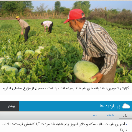
us
Next
گزارش تصویری؛ هندوانه های «چاف» رسیده اند؛ برداشت محصول از مزارع ساحلی لنگرود
پر بازدید ها
بيشتر ...
روز
هفته
ماه
آخرین قیمت طلا، سکه و دلار امروز پنجشنبه ۱۵ مرداد؛ آیا کاهش قیمت‌ها ادامه
دارد؟