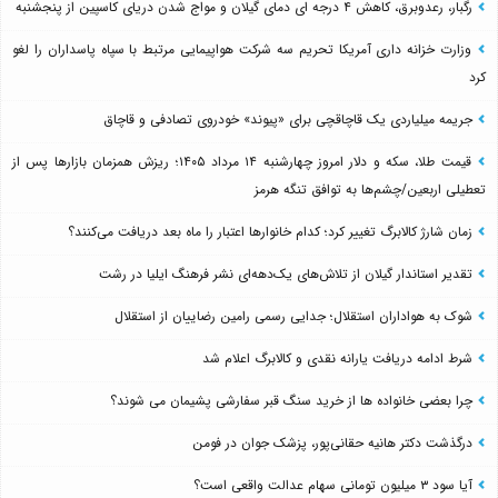
رگبار، رعدوبرق، کاهش ۴ درجه ای دمای گیلان و مواج شدن دریای کاسپین از پنجشنبه
وزارت خزانه داری آمریکا تحریم سه شرکت هواپیمایی مرتبط با سپاه پاسداران را لغو
کرد
جریمه میلیاردی یک قاچاقچی برای «پیوند» خودروی تصادفی و قاچاق
قیمت طلا، سکه و دلار امروز چهارشنبه ۱۴ مرداد ۱۴۰۵؛ ریزش همزمان بازارها پس از
تعطیلی اربعین/چشم‌ها به توافق تنگه هرمز
زمان شارژ کالابرگ تغییر کرد؛ کدام خانوارها اعتبار را ماه بعد دریافت می‌کنند؟
تقدیر استاندار گیلان از تلاش‌های یک‌دهه‌ای نشر فرهنگ ایلیا در رشت
شوک به هواداران استقلال؛ جدایی رسمی رامین رضاییان از استقلال
شرط ادامه دریافت یارانه نقدی و کالابرگ اعلام شد
چرا بعضی خانواده ها از خرید سنگ قبر سفارشی پشیمان می شوند؟
درگذشت دکتر هانیه حقانی‌پور، پزشک جوان در فومن
آیا سود ۳ میلیون تومانی سهام عدالت واقعی است؟