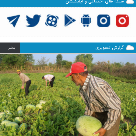
شبکه های اجتماعی و اپلیکیشن
گزارش تصویری
بيشتر ...
us
Next