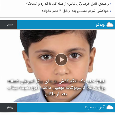
راهنمای کامل خرید رگال لباس؛ از میله گرد تا اندازه و استحکام
خودکشی شوهر عصبانی بعد از قتل ۳ عضو خانواده
ویدئو
بيشتر ...
فیلم/ دفن یک لنگه کفش به جای پیکر امیرعلی ۸ساله؛
روایت تلخ از سرنوشت دومین دانش آموز مدرسه میناب
بعد از ماکان
آخرین خبرها
بيشتر ...