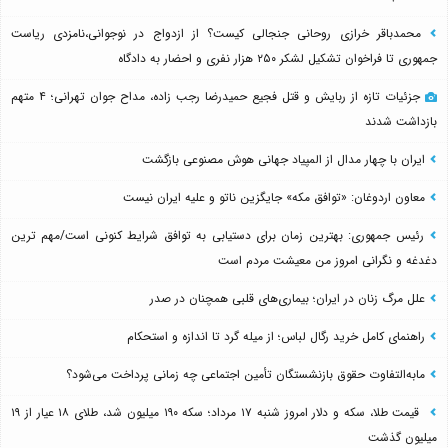
محمدباقر خرازی روحانی جنجالی کیست؟ از ازدواج در نوجوانی،نامزدی ریاست
جمهوری تا فراخوان تشکیل لشکر ۲۵۰ هزار نفری و احضار به دادگاه
جزئیات تازه از ربایش و قتل فجیع حمیدرضا رجب زاده، مداح جوان تهرانی؛ ۴ متهم
بازداشت شدند
ایران با چهار مدال از المپیاد جهانی هوش مصنوعی بازگشت
معاون اردوغان: «توافق مکه» جایگزین ناتو و علیه ایران نیست
رئیس جمهوری: بهترین زمان برای دستیابی به توافق شرایط کنونی است/مهم ترین
دغدغه و نگرانی امروز من معیشت مردم است
علل مرگ زنان در ایران؛ بیماری‌های قلبی همچنان در صدر
راهنمای کامل خرید رگال لباس؛ از میله گرد تا اندازه و استحکام
مابه‌التفاوت حقوق بازنشستگان تأمین اجتماعی چه زمانی پرداخت می‌شود؟
قیمت طلا، سکه و دلار امروز شنبه ۱۷ مرداد؛ سکه ۱۹۰ میلیون شد، طلای ۱۸ عیار از ۱۹
میلیون گذشت