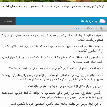
گزارش تصویری؛ هندوانه های «چاف» رسیده اند؛ برداشت محصول از مزارع ساحلی لنگرود
پر بازدید ها
بيشتر ...
روز
هفته
ماه
جزئیات تازه از ربایش و قتل فجیع حمیدرضا رجب زاده، مداح جوان تهرانی؛ ۴
متهم بازداشت شدند
قیمت طلا، سکه و دلار امروز شنبه ۱۷ مرداد؛ سکه ۱۹۰ میلیون شد، طلای ۱۸ عیار
از ۱۹ میلیون گذشت
پیش‌بینی قیمت طلا، سکه و دلار یکشنبه ۱۸ مرداد ۱۴۰۵؛ دلار زیر ۱۸۶ هزار تومان
رفت، سکه عقب نشست
مابه‌التفاوت حقوق بازنشستگان تأمین اجتماعی چه زمانی پرداخت می‌شود؟
محمدباقر خرازی روحانی جنجالی کیست؟ از ازدواج در نوجوانی،نامزدی ریاست
جمهوری تا فراخوان تشکیل لشکر ۲۵۰ هزار نفری و احضار به دادگاه
ایران با چهار مدال از المپیاد جهانی هوش مصنوعی بازگشت
رئیس جمهوری: بهترین زمان برای دستیابی به توافق شرایط کنونی است/مهم
ترین دغدغه و نگرانی امروز من معیشت مردم است
با این چهار روش می‌توانید سابقه بیمه تأمین اجتماعی خود را تکمیل کنید