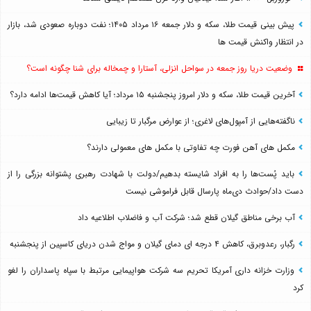
پیش بینی قیمت طلا، سکه و دلار جمعه ۱۶ مرداد ۱۴۰۵؛ نفت دوباره صعودی شد، بازار
در انتظار واکنش قیمت ها
وضعیت دریا روز جمعه در سواحل انزلی، آستارا و چمخاله برای شنا چگونه است؟
آخرین قیمت طلا، سکه و دلار امروز پنجشنبه ۱۵ مرداد؛ آیا کاهش قیمت‌ها ادامه دارد؟
ناگفته‌هایی از آمپول‌های لاغری؛ از عوارض مرگبار تا زیبایی
مکمل های آهن فورت چه تفاوتی با مکمل های معمولی دارند؟
باید پُست‌ها را به افراد شایسته بدهیم/دولت با شهادت رهبری پشتوانه بزرگی را از
دست داد/حوادث دی‌ماه پارسال قابل فراموشی نیست
آب برخی مناطق گیلان قطع شد؛ شرکت آب و فاضلاب اطلاعیه داد
رگبار، رعدوبرق، کاهش ۴ درجه ای دمای گیلان و مواج شدن دریای کاسپین از پنجشنبه
وزارت خزانه داری آمریکا تحریم سه شرکت هواپیمایی مرتبط با سپاه پاسداران را لغو
کرد