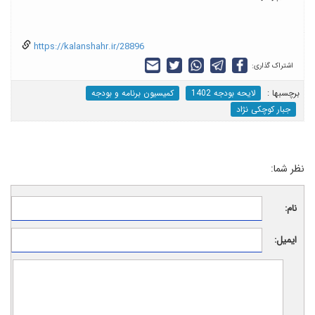
https://kalanshahr.ir/28896
اشتراک گذاری:
برچسب‎ها :
لایحه بودجه 1402
کمیسیون برنامه و بودجه
جبار کوچکی نژاد
نظر شما:
نام:
ایمیل: