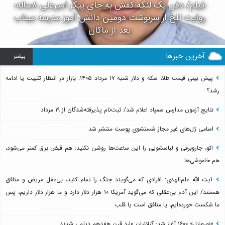
فیلم/ دفن یک لنگه کفش به جای پیکر امیرعلی ۸ساله؛
روایت تلخ از سرنوشت دومین دانش آموز مدرسه میناب
بعد از ماکان
آخرین خبرها
بيشتر ...
پیش بینی قیمت طلا، سکه و دلار شنبه ۱۷ مرداد ۱۴۰۵. بازار در انتظار تثبیت یا ادامه
رشد؟
نتایج آزمون مدارس سمپاد اعلام شد/ ثبت‌نام پذیرفته‌شدگان از ۱۹ مرداد
اسامی ژل‌های غیر مجاز شستشوی پوست منتشر شد
اتو، جاروبرقی و لباسشویی را این ساعت‌ها روشن نکنید؛ هم قبض برق کمتر می‌شود،
هم خاموشی‌ها
آیت الله علم‌الهدی: افرادی که می‌گویند جنگ را تمام کنید، بی‌عقل مریض و منافق
هستند/ این آدم بی‌عقلی که می‌گوید آمریکا ۱۰ هزار دلار دارد و ما هزار دلار داریم، پس
ما شکست خورده‌ایم، یا منافق است یا قلب
«نوروزبل» ۱۶۰۰ آغاز شد؛ گیلانیان وارد قرن هفدهم دیلمی شدند