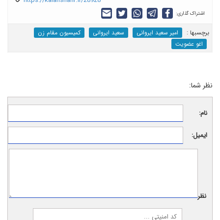
https://kalanshahr.ir/28928
اشتراک گذاری:
برچسب‎ها :
امیر سعید ایروانی
سعید ایروانی
کمیسیون مقام زن
اغو عضویت
نظر شما:
نام:
ایمیل:
نظر: