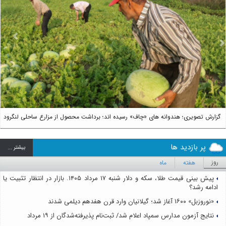
us
Next
گزارش تصویری؛ هندوانه های «چاف» رسیده اند؛ برداشت محصول از مزارع ساحلی لنگرود
پر بازدید ها
بيشتر ...
روز
هفته
ماه
پیش بینی قیمت طلا، سکه و دلار شنبه ۱۷ مرداد ۱۴۰۵. بازار در انتظار تثبیت یا
ادامه رشد؟
«نوروزبل» ۱۶۰۰ آغاز شد؛ گیلانیان وارد قرن هفدهم دیلمی شدند
نتایج آزمون مدارس سمپاد اعلام شد/ ثبت‌نام پذیرفته‌شدگان از ۱۹ مرداد