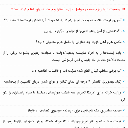
وضعیت دریا روز جمعه در سواحل انزلی، آستارا و چمخاله برای شنا چگونه است؟
آخرین قیمت طلا، سکه و دلار امروز پنجشنبه ۱۵ مرداد؛ آیا کاهش قیمت‌ها ادامه دارد؟
ناگفته‌هایی از آمپول‌های لاغری؛ از عوارض مرگبار تا زیبایی
مکمل های آهن فورت چه تفاوتی با مکمل های معمولی دارند؟
باید پُست‌ها را به افراد شایسته بدهیم/دولت با شهادت رهبری پشتوانه بزرگی را از
دست داد/حوادث دی‌ماه پارسال قابل فراموشی نیست
آب برخی مناطق گیلان قطع شد؛ شرکت آب و فاضلاب اطلاعیه داد
رگبار، رعدوبرق، کاهش ۴ درجه ای دمای گیلان و مواج شدن دریای کاسپین از پنجشنبه
وزارت خزانه داری آمریکا تحریم سه شرکت هواپیمایی مرتبط با سپاه پاسداران را لغو
کرد
جریمه میلیاردی یک قاچاقچی برای «پیوند» خودروی تصادفی و قاچاق
قیمت طلا، سکه و دلار امروز چهارشنبه ۱۴ مرداد ۱۴۰۵؛ ریزش همزمان بازارها پس از