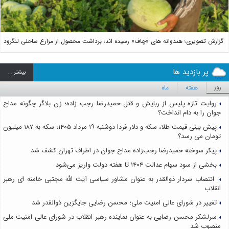
گزارش تصویری؛ هندوانه های «چاف» رسیده اند؛ برداشت محصول از مزارع ساحلی لنگرود
پر بازدید ها
بيشتر ...
روز
هفته
ماه
روایت تازه پلیس از ربایش و قتل حمیدرضا رجب زاده؛ زن بلاگر چگونه مداح
جوان را به دام انداخت؟
پیش بینی قیمت طلا، سکه و دلار فردا دوشنبه ۱۹ مرداد ۱۴۰۵؛ سکه به ۱۸۷ میلیون
تومان می رسد؟
پیکر سوخته حمیدرضا رجب‌زاده مداح جوان در اطراف تهران کشف شد
بخشی از سود سهام عدالت ۱۴۰۴ تا هفته دولت واریز می‌شود
انتصاب سردار ذوالقدر به عنوان مشاور سیاسی آیت الله مجتبی خامنه ای رهبر
انقلاب
تغییر در شورای عالی امنیت ملی؛ محسن رضایی جایگزین ذوالقدر شد
سرلشکر محسن رضایی به عنوان نماینده رهبر انقلاب در شورای عالی امنیت ملی
منصوب شد