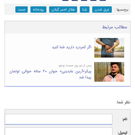
برچسب‎ها :
غرق شدن
شنا
هلال احمر گیلان
رودخانه
جسد
مطالب مرتبط
اگر کمردرد دارید شنا کنید
پس از دو روز جست وجو؛
پیکر«آرین عابدینی» جوان ۲۰ ساله حوالی لولمان
پیدا شد
نظر شما:
نام:
ایمیل: