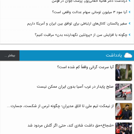
درگذشت دکتر هانیه حقانی‌پور، پزشک جوان در فومن
آیا سود ۳ میلیون تومانی سهام عدالت واقعی است؟
سفیر پاکستان: کانال‌های ارتباطی برای توافق بین ایران و آمریکا داریم
چگونه با افزایش سن از «پروتئین نگهدارنده بدن» مراقبت کنیم؟
یادداشت
بيشتر ...
آیا سرعت گرانی واقعاً کم شده است؟
صلح پایدار در غرب آسیا بدون ایران ممکن نیست
از نیمکت تیم ملی تا اتاق مدیران؛ چگونه ترس از شکست، جسارت...
«شجاع»حق داشت شادی کند، حتی اگر گلش مردود شد