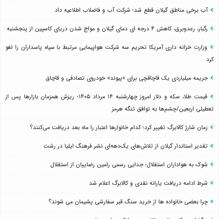
آب برخی مناطق گیلان قطع شد؛ شرکت آب و فاضلاب اطلاعیه داد
رگبار، رعدوبرق، کاهش ۴ درجه ای دمای گیلان و مواج شدن دریای کاسپین از پنجشنبه
وزارت خزانه داری آمریکا تحریم سه شرکت هواپیمایی مرتبط با سپاه پاسداران را لغو
کرد
جریمه میلیاردی یک قاچاقچی برای «پیوند» خودروی تصادفی و قاچاق
قیمت طلا، سکه و دلار امروز چهارشنبه ۱۴ مرداد ۱۴۰۵؛ ریزش همزمان بازارها پس از
تعطیلی اربعین/چشم‌ها به توافق تنگه هرمز
زمان شارژ کالابرگ تغییر کرد؛ کدام خانوارها اعتبار را ماه بعد دریافت می‌کنند؟
تقدیر استاندار گیلان از تلاش‌های یک‌دهه‌ای نشر فرهنگ ایلیا در رشت
شوک به هواداران استقلال؛ جدایی رسمی رامین رضاییان از استقلال
شرط ادامه دریافت یارانه نقدی و کالابرگ اعلام شد
چرا بعضی خانواده ها از خرید سنگ قبر سفارشی پشیمان می شوند؟