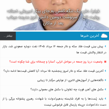
فیلم/ دفن یک لنگه کفش به جای پیکر امیرعلی ۸ساله؛
روایت تلخ از سرنوشت دومین دانش آموز مدرسه میناب
بعد از ماکان
آخرین خبرها
بيشتر ...
پیش بینی قیمت طلا، سکه و دلار جمعه ۱۶ مرداد ۱۴۰۵؛ نفت دوباره صعودی شد، بازار
در انتظار واکنش قیمت ها
وضعیت دریا روز جمعه در سواحل انزلی، آستارا و چمخاله برای شنا چگونه است؟
آخرین قیمت طلا، سکه و دلار امروز پنجشنبه ۱۵ مرداد؛ آیا کاهش قیمت‌ها ادامه دارد؟
ناگفته‌هایی از آمپول‌های لاغری؛ از عوارض مرگبار تا زیبایی
مکمل های آهن فورت چه تفاوتی با مکمل های معمولی دارند؟
باید پُست‌ها را به افراد شایسته بدهیم/دولت با شهادت رهبری پشتوانه بزرگی را از
دست داد/حوادث دی‌ماه پارسال قابل فراموشی نیست