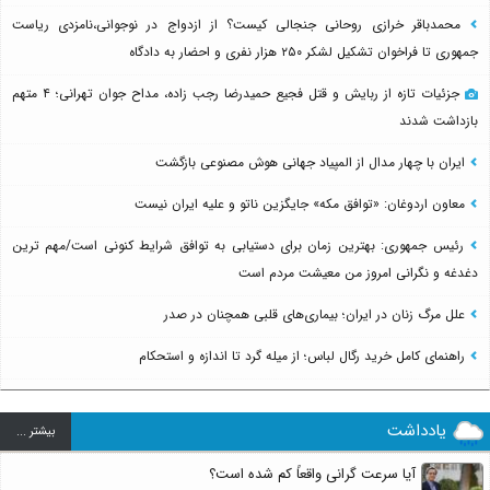
محمدباقر خرازی روحانی جنجالی کیست؟ از ازدواج در نوجوانی،نامزدی ریاست
جمهوری تا فراخوان تشکیل لشکر ۲۵۰ هزار نفری و احضار به دادگاه
جزئیات تازه از ربایش و قتل فجیع حمیدرضا رجب زاده، مداح جوان تهرانی؛ ۴ متهم
بازداشت شدند
ایران با چهار مدال از المپیاد جهانی هوش مصنوعی بازگشت
معاون اردوغان: «توافق مکه» جایگزین ناتو و علیه ایران نیست
رئیس جمهوری: بهترین زمان برای دستیابی به توافق شرایط کنونی است/مهم ترین
دغدغه و نگرانی امروز من معیشت مردم است
علل مرگ زنان در ایران؛ بیماری‌های قلبی همچنان در صدر
راهنمای کامل خرید رگال لباس؛ از میله گرد تا اندازه و استحکام
یادداشت
بيشتر ...
آیا سرعت گرانی واقعاً کم شده است؟