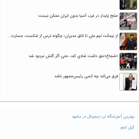
صلح پایدار در غرب آسیا بدون ایران ممکن نیست
از نیمکت تیم ملی تا اتاق مدیران؛ چگونه ترس از شکست، جسارت...
«شجاع»حق داشت شادی کند، حتی اگر گلش مردود شد
فرق می‌کند چه کسی رئیس‌جمهور باشد
بهترین آموزشگاه ارز دیجیتال در مشهد
گیل تایم