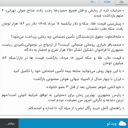
روز
هفته
ماه
جزئیات تازه از ربایش و قتل فجیع حمیدرضا رجب زاده، مداح جوان تهرانی؛ ۴
متهم بازداشت شدند
پیش‌بینی قیمت طلا، سکه و دلار یکشنبه ۱۸ مرداد ۱۴۰۵؛ دلار زیر ۱۸۶ هزار تومان
رفت، سکه عقب نشست
مابه‌التفاوت حقوق بازنشستگان تأمین اجتماعی چه زمانی پرداخت می‌شود؟
محمدباقر خرازی روحانی جنجالی کیست؟ از ازدواج در نوجوانی،نامزدی ریاست
جمهوری تا فراخوان تشکیل لشکر ۲۵۰ هزار نفری و احضار به دادگاه
قیمت دلار، طلا و سکه امروز ۱۸ مرداد؛ بازگشت قیمت ها در بازار/سکه ۱۸۶
میلیون تومان
با این چهار روش می‌توانید سابقه بیمه تأمین اجتماعی خود را تکمیل کنید
ایران با چهار مدال از المپیاد جهانی هوش مصنوعی بازگشت
خودکشی شوهر عصبانی بعد از قتل ۳ عضو خانواده
رئیس جمهوری: بهترین زمان برای دستیابی به توافق شرایط کنونی است/مهم
ترین دغدغه و نگرانی امروز من معیشت مردم است
راهنمای کامل خرید رگال لباس؛ از میله گرد تا اندازه و استحکام
ویدئو
بيشتر ...