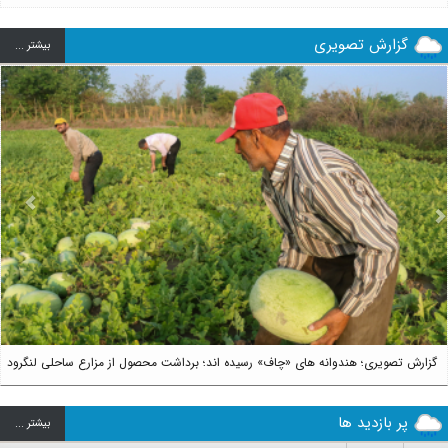
گزارش تصویری
بيشتر ...
us
Next
گزارش تصویری؛ هندوانه های «چاف» رسیده اند؛ برداشت محصول از مزارع ساحلی لنگرود
پر بازدید ها
بيشتر ...