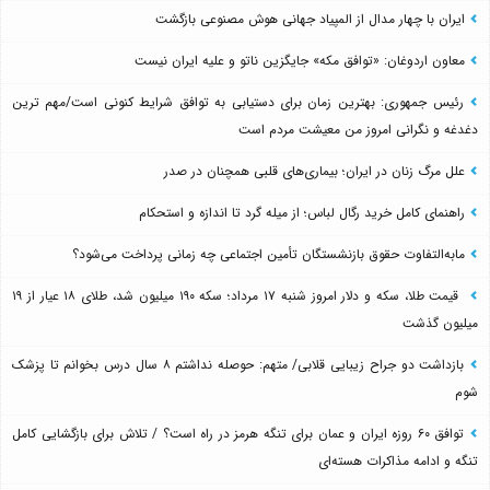
ایران با چهار مدال از المپیاد جهانی هوش مصنوعی بازگشت
معاون اردوغان: «توافق مکه» جایگزین ناتو و علیه ایران نیست
رئیس جمهوری: بهترین زمان برای دستیابی به توافق شرایط کنونی است/مهم ترین
دغدغه و نگرانی امروز من معیشت مردم است
علل مرگ زنان در ایران؛ بیماری‌های قلبی همچنان در صدر
راهنمای کامل خرید رگال لباس؛ از میله گرد تا اندازه و استحکام
مابه‌التفاوت حقوق بازنشستگان تأمین اجتماعی چه زمانی پرداخت می‌شود؟
قیمت طلا، سکه و دلار امروز شنبه ۱۷ مرداد؛ سکه ۱۹۰ میلیون شد، طلای ۱۸ عیار از ۱۹
میلیون گذشت
بازداشت دو جراح زیبایی قلابی/ متهم: حوصله نداشتم ۸ سال درس بخوانم تا پزشک
شوم
توافق ۶۰ روزه ایران و عمان برای تنگه هرمز در راه است؟ / تلاش برای بازگشایی کامل
تنگه و ادامه مذاکرات هسته‌ای