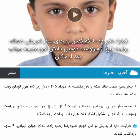
فیلم/ دفن یک لنگه کفش به جای پیکر امیرعلی ۸ساله؛
روایت تلخ از سرنوشت دومین دانش آموز مدرسه میناب
بعد از ماکان
آخرین خبرها
بيشتر ...
پیش‌بینی قیمت طلا، سکه و دلار یکشنبه ۱۸ مرداد ۱۴۰۵؛ دلار زیر ۱۸۶ هزار تومان رفت،
سکه عقب نشست
محمدباقر خرازی روحانی جنجالی کیست؟ از ازدواج در نوجوانی،نامزدی ریاست
جمهوری تا فراخوان تشکیل لشکر ۲۵۰ هزار نفری و احضار به دادگاه
جزئیات تازه از ربایش و قتل فجیع حمیدرضا رجب زاده، مداح جوان تهرانی؛ ۴ متهم
بازداشت شدند