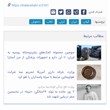
https://kalanshahr.ir/3161
اشتراک گذاری:
برچسب‎ها :
گیلان
ایران
انزلی
تالاب
دلخوش
مطالب مرتبط
سومین محموله کمک‌های بشردوستانه روسیه به
ایران؛ ۱۱ تُن دارو و تجهیزات پزشکی از مرز آستارا
وارد شد
وزارت خزانه داری آمریکا تحریم سه شرکت
هواپیمایی مرتبط با سپاه پاسداران را لغو کرد
روایت تلخ زندگی کوتاه نیما مرادی؛
۲ روز مانده به تولد ۲۴سالگی؛ «نیما» در نخستین
سفر دریایی شهید شد