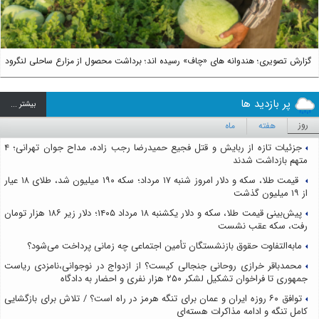
گزارش تصویری؛ هندوانه های «چاف» رسیده اند؛ برداشت محصول از مزارع ساحلی لنگرود
پر بازدید ها
بيشتر ...
روز
هفته
ماه
جزئیات تازه از ربایش و قتل فجیع حمیدرضا رجب زاده، مداح جوان تهرانی؛ ۴
متهم بازداشت شدند
قیمت طلا، سکه و دلار امروز شنبه ۱۷ مرداد؛ سکه ۱۹۰ میلیون شد، طلای ۱۸ عیار
از ۱۹ میلیون گذشت
پیش‌بینی قیمت طلا، سکه و دلار یکشنبه ۱۸ مرداد ۱۴۰۵؛ دلار زیر ۱۸۶ هزار تومان
رفت، سکه عقب نشست
مابه‌التفاوت حقوق بازنشستگان تأمین اجتماعی چه زمانی پرداخت می‌شود؟
محمدباقر خرازی روحانی جنجالی کیست؟ از ازدواج در نوجوانی،نامزدی ریاست
جمهوری تا فراخوان تشکیل لشکر ۲۵۰ هزار نفری و احضار به دادگاه
توافق ۶۰ روزه ایران و عمان برای تنگه هرمز در راه است؟ / تلاش برای بازگشایی
کامل تنگه و ادامه مذاکرات هسته‌ای