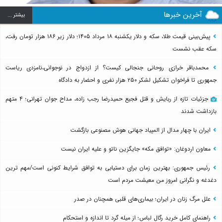
آخرین خبرها
بيشتر ...
پیش‌بینی قیمت طلا، سکه و دلار یکشنبه ۱۸ مرداد ۱۴۰۵؛ دلار زیر ۱۸۶ هزار تومان رفت،
سکه عقب نشست
محمدباقر خرازی روحانی جنجالی کیست؟ از ازدواج در نوجوانی،نامزدی ریاست
جمهوری تا فراخوان تشکیل لشکر ۲۵۰ هزار نفری و احضار به دادگاه
جزئیات تازه از ربایش و قتل فجیع حمیدرضا رجب زاده، مداح جوان تهرانی؛ ۴ متهم
بازداشت شدند
ایران با چهار مدال از المپیاد جهانی هوش مصنوعی بازگشت
معاون اردوغان: «توافق مکه» جایگزین ناتو و علیه ایران نیست
رئیس جمهوری: بهترین زمان برای دستیابی به توافق شرایط کنونی است/مهم ترین
دغدغه و نگرانی امروز من معیشت مردم است
علل مرگ زنان در ایران؛ بیماری‌های قلبی همچنان در صدر
راهنمای کامل خرید رگال لباس؛ از میله گرد تا اندازه و استحکام