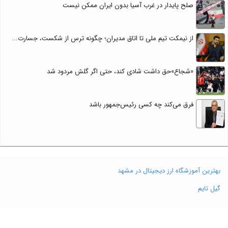
صلح پایدار در غرب آسیا بدون ایران ممکن نیست
از نیمکت تیم ملی تا اتاق مدیران؛ چگونه ترس از شکست، جسارت...
«شجاع»حق داشت شادی کند، حتی اگر گلش مردود شد
فرق می‌کند چه کسی رئیس‌جمهور باشد
بهترین آموزشگاه ارز دیجیتال در مشهد
گیل تایم