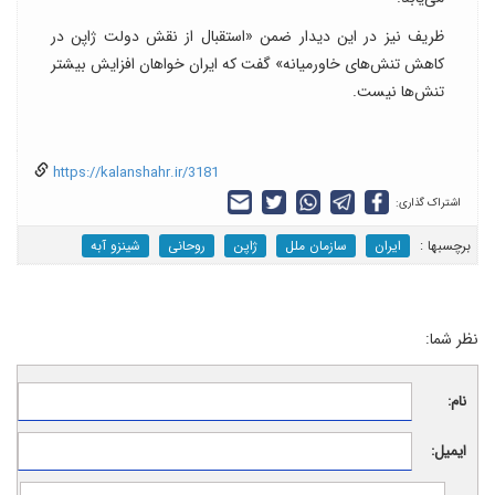
ظریف نیز در این دیدار ضمن «استقبال از نقش دولت ژاپن در
کاهش تنش‌های خاورمیانه» گفت که ایران خواهان افزایش بیشتر
تنش‌ها نیست.
https://kalanshahr.ir/3181
اشتراک گذاری:
برچسب‎ها :
ایران
سازمان ملل
ژاپن
روحانی
شینزو آبه
نظر شما:
نام:
ایمیل: