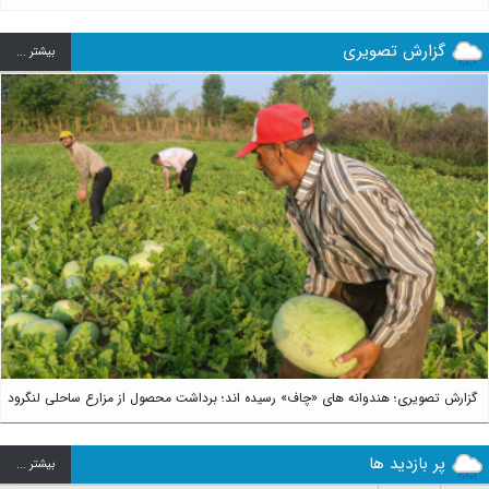
گزارش تصویری
بيشتر ...
us
Next
گزارش تصویری؛ هندوانه های «چاف» رسیده اند؛ برداشت محصول از مزارع ساحلی لنگرود
پر بازدید ها
بيشتر ...