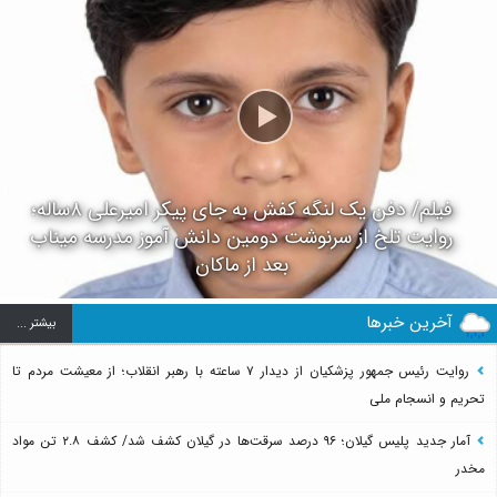
فیلم/ دفن یک لنگه کفش به جای پیکر امیرعلی ۸ساله؛
روایت تلخ از سرنوشت دومین دانش آموز مدرسه میناب
بعد از ماکان
آخرین خبرها
بيشتر ...
روایت رئیس جمهور پزشکیان از دیدار ۷ ساعته با رهبر انقلاب؛ از معیشت مردم تا
تحریم و انسجام ملی
آمار جدید پلیس گیلان؛ ۹۶ درصد سرقت‌ها در گیلان کشف شد/ کشف ۲.۸ تن مواد
مخدر