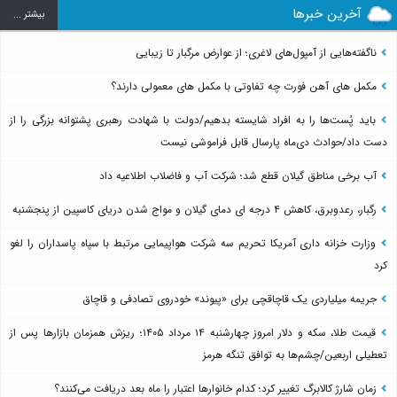
آخرین خبرها
بيشتر ...
ناگفته‌هایی از آمپول‌های لاغری؛ از عوارض مرگبار تا زیبایی
مکمل های آهن فورت چه تفاوتی با مکمل های معمولی دارند؟
باید پُست‌ها را به افراد شایسته بدهیم/دولت با شهادت رهبری پشتوانه بزرگی را از
دست داد/حوادث دی‌ماه پارسال قابل فراموشی نیست
آب برخی مناطق گیلان قطع شد؛ شرکت آب و فاضلاب اطلاعیه داد
رگبار، رعدوبرق، کاهش ۴ درجه ای دمای گیلان و مواج شدن دریای کاسپین از پنجشنبه
وزارت خزانه داری آمریکا تحریم سه شرکت هواپیمایی مرتبط با سپاه پاسداران را لغو
کرد
جریمه میلیاردی یک قاچاقچی برای «پیوند» خودروی تصادفی و قاچاق
قیمت طلا، سکه و دلار امروز چهارشنبه ۱۴ مرداد ۱۴۰۵؛ ریزش همزمان بازارها پس از
تعطیلی اربعین/چشم‌ها به توافق تنگه هرمز
زمان شارژ کالابرگ تغییر کرد؛ کدام خانوارها اعتبار را ماه بعد دریافت می‌کنند؟