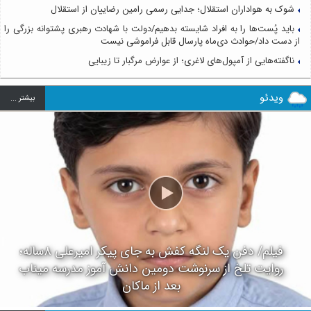
شوک به هواداران استقلال؛ جدایی رسمی رامین رضاییان از استقلال
باید پُست‌ها را به افراد شایسته بدهیم/دولت با شهادت رهبری پشتوانه بزرگی را
از دست داد/حوادث دی‌ماه پارسال قابل فراموشی نیست
ناگفته‌هایی از آمپول‌های لاغری؛ از عوارض مرگبار تا زیبایی
ویدئو
بيشتر ...
فیلم/ دفن یک لنگه کفش به جای پیکر امیرعلی ۸ساله؛
روایت تلخ از سرنوشت دومین دانش آموز مدرسه میناب
بعد از ماکان