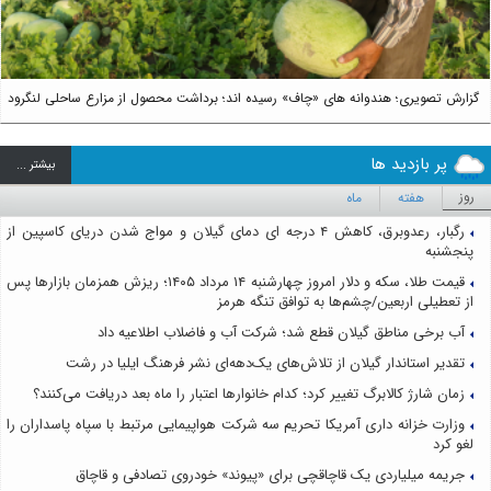
گزارش تصویری؛ هندوانه های «چاف» رسیده اند؛ برداشت محصول از مزارع ساحلی لنگرود
پر بازدید ها
بيشتر ...
روز
هفته
ماه
رگبار، رعدوبرق، کاهش ۴ درجه ای دمای گیلان و مواج شدن دریای کاسپین از
پنجشنبه
قیمت طلا، سکه و دلار امروز چهارشنبه ۱۴ مرداد ۱۴۰۵؛ ریزش همزمان بازارها پس
از تعطیلی اربعین/چشم‌ها به توافق تنگه هرمز
آب برخی مناطق گیلان قطع شد؛ شرکت آب و فاضلاب اطلاعیه داد
تقدیر استاندار گیلان از تلاش‌های یک‌دهه‌ای نشر فرهنگ ایلیا در رشت
زمان شارژ کالابرگ تغییر کرد؛ کدام خانوارها اعتبار را ماه بعد دریافت می‌کنند؟
وزارت خزانه داری آمریکا تحریم سه شرکت هواپیمایی مرتبط با سپاه پاسداران را
لغو کرد
جریمه میلیاردی یک قاچاقچی برای «پیوند» خودروی تصادفی و قاچاق