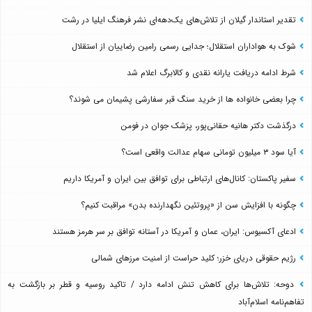
تقدیر استاندار گیلان از تلاش‌های یک‌دهه‌ای نشر فرهنگ ایلیا در رشت
شوک به هواداران استقلال؛ جدایی رسمی رامین رضاییان از استقلال
شرط ادامه دریافت یارانه نقدی و کالابرگ اعلام شد
چرا بعضی خانواده ها از خرید سنگ قبر سفارشی پشیمان می شوند؟
درگذشت دکتر هانیه حقانی‌پور، پزشک جوان در فومن
آیا سود ۳ میلیون تومانی سهام عدالت واقعی است؟
سفیر پاکستان: کانال‌های ارتباطی برای توافق بین ایران و آمریکا داریم
چگونه با افزایش سن از «پروتئین نگهدارنده بدن» مراقبت کنیم؟
ادعای آکسیوس: ایران، عمان و آمریکا در آستانه توافق بر سر هرمز هستند
رژیم حقوقی دریای خزر؛ کلید حراست از امنیت مرزهای شمالی
دوحه: تلاش‌ها برای کاهش تنش ادامه دارد / تاکید روسیه و قطر بر بازگشت به
تفاهم‌نامه اسلام‌آباد