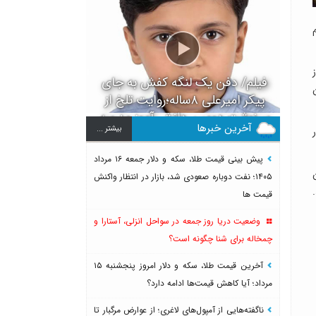
فیلم/ دفن یک لنگه کفش به جای
پیکر امیرعلی ۸ساله؛روایت تلخ از
سرنوشت دومین دانش آموز مدرسه
آخرین خبرها
بيشتر ...
میناب بعد از ماکان
پیش بینی قیمت طلا، سکه و دلار جمعه ۱۶ مرداد
۱۴۰۵؛ نفت دوباره صعودی شد، بازار در انتظار واکنش
قیمت ها
وضعیت دریا روز جمعه در سواحل انزلی، آستارا و
چمخاله برای شنا چگونه است؟
آخرین قیمت طلا، سکه و دلار امروز پنجشنبه ۱۵
مرداد؛ آیا کاهش قیمت‌ها ادامه دارد؟
ناگفته‌هایی از آمپول‌های لاغری؛ از عوارض مرگبار تا