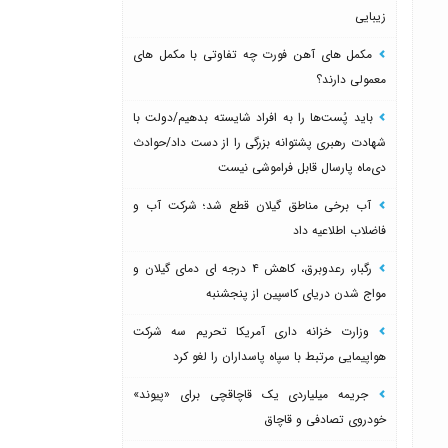
زیبایی
مکمل های آهن فورت چه تفاوتی با مکمل های
معمولی دارند؟
باید پُست‌ها را به افراد شایسته بدهیم/دولت با
شهادت رهبری پشتوانه بزرگی را از دست داد/حوادث
دی‌ماه پارسال قابل فراموشی نیست
آب برخی مناطق گیلان قطع شد؛ شرکت آب و
فاضلاب اطلاعیه داد
رگبار، رعدوبرق، کاهش ۴ درجه ای دمای گیلان و
مواج شدن دریای کاسپین از پنجشنبه
وزارت خزانه داری آمریکا تحریم سه شرکت
هواپیمایی مرتبط با سپاه پاسداران را لغو کرد
جریمه میلیاردی یک قاچاقچی برای «پیوند»
خودروی تصادفی و قاچاق