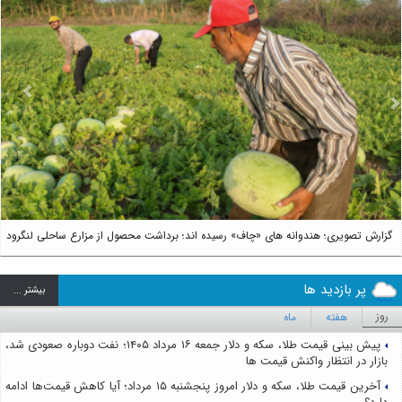
us
Next
گزارش تصویری؛ هندوانه های «چاف» رسیده اند؛ برداشت محصول از مزارع ساحلی لنگرود
پر بازدید ها
بيشتر ...
روز
هفته
ماه
پیش بینی قیمت طلا، سکه و دلار جمعه ۱۶ مرداد ۱۴۰۵؛ نفت دوباره صعودی شد،
بازار در انتظار واکنش قیمت ها
آخرین قیمت طلا، سکه و دلار امروز پنجشنبه ۱۵ مرداد؛ آیا کاهش قیمت‌ها ادامه