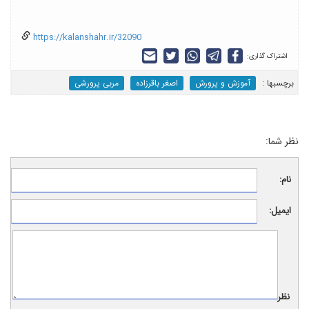
https://kalanshahr.ir/32090
اشتراک گذاری:
برچسب‎ها :
آموزش و پرورش
اصغر باقرزاده
مربی پرورشی
نظر شما:
نام:
ایمیل:
نظر: