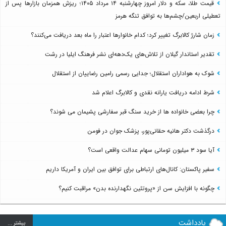
قیمت طلا، سکه و دلار امروز چهارشنبه ۱۴ مرداد ۱۴۰۵؛ ریزش همزمان بازارها پس از
تعطیلی اربعین/چشم‌ها به توافق تنگه هرمز
زمان شارژ کالابرگ تغییر کرد؛ کدام خانوارها اعتبار را ماه بعد دریافت می‌کنند؟
تقدیر استاندار گیلان از تلاش‌های یک‌دهه‌ای نشر فرهنگ ایلیا در رشت
شوک به هواداران استقلال؛ جدایی رسمی رامین رضاییان از استقلال
شرط ادامه دریافت یارانه نقدی و کالابرگ اعلام شد
چرا بعضی خانواده ها از خرید سنگ قبر سفارشی پشیمان می شوند؟
درگذشت دکتر هانیه حقانی‌پور، پزشک جوان در فومن
آیا سود ۳ میلیون تومانی سهام عدالت واقعی است؟
سفیر پاکستان: کانال‌های ارتباطی برای توافق بین ایران و آمریکا داریم
چگونه با افزایش سن از «پروتئین نگهدارنده بدن» مراقبت کنیم؟
یادداشت
بيشتر ...