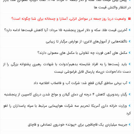
در انتظار واکنش قیمت ها
وضعیت دریا روز جمعه در سواحل انزلی، آستارا و چمخاله برای شنا چگونه است؟
آخرین قیمت طلا، سکه و دلار امروز پنجشنبه ۱۵ مرداد؛ آیا کاهش قیمت‌ها ادامه دارد؟
ناگفته‌هایی از آمپول‌های لاغری؛ از عوارض مرگبار تا زیبایی
مکمل های آهن فورت چه تفاوتی با مکمل های معمولی دارند؟
باید پُست‌ها را به افراد شایسته بدهیم/دولت با شهادت رهبری پشتوانه بزرگی را از
دست داد/حوادث دی‌ماه پارسال قابل فراموشی نیست
آب برخی مناطق گیلان قطع شد؛ شرکت آب و فاضلاب اطلاعیه داد
رگبار، رعدوبرق، کاهش ۴ درجه ای دمای گیلان و مواج شدن دریای کاسپین از پنجشنبه
وزارت خزانه داری آمریکا تحریم سه شرکت هواپیمایی مرتبط با سپاه پاسداران را لغو
کرد
جریمه میلیاردی یک قاچاقچی برای «پیوند» خودروی تصادفی و قاچاق