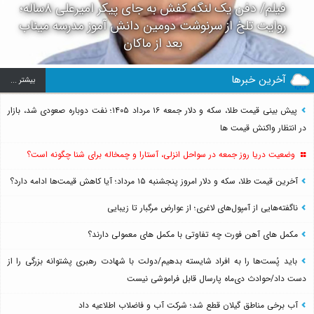
فیلم/ دفن یک لنگه کفش به جای پیکر امیرعلی ۸ساله؛
روایت تلخ از سرنوشت دومین دانش آموز مدرسه میناب
بعد از ماکان
آخرین خبرها
بيشتر ...
پیش بینی قیمت طلا، سکه و دلار جمعه ۱۶ مرداد ۱۴۰۵؛ نفت دوباره صعودی شد، بازار
در انتظار واکنش قیمت ها
وضعیت دریا روز جمعه در سواحل انزلی، آستارا و چمخاله برای شنا چگونه است؟
آخرین قیمت طلا، سکه و دلار امروز پنجشنبه ۱۵ مرداد؛ آیا کاهش قیمت‌ها ادامه دارد؟
ناگفته‌هایی از آمپول‌های لاغری؛ از عوارض مرگبار تا زیبایی
مکمل های آهن فورت چه تفاوتی با مکمل های معمولی دارند؟
باید پُست‌ها را به افراد شایسته بدهیم/دولت با شهادت رهبری پشتوانه بزرگی را از
دست داد/حوادث دی‌ماه پارسال قابل فراموشی نیست
آب برخی مناطق گیلان قطع شد؛ شرکت آب و فاضلاب اطلاعیه داد