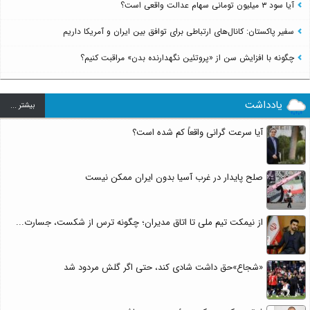
آیا سود ۳ میلیون تومانی سهام عدالت واقعی است؟
سفیر پاکستان: کانال‌های ارتباطی برای توافق بین ایران و آمریکا داریم
چگونه با افزایش سن از «پروتئین نگهدارنده بدن» مراقبت کنیم؟
یادداشت
بيشتر ...
آیا سرعت گرانی واقعاً کم شده است؟
صلح پایدار در غرب آسیا بدون ایران ممکن نیست
از نیمکت تیم ملی تا اتاق مدیران؛ چگونه ترس از شکست، جسارت...
«شجاع»حق داشت شادی کند، حتی اگر گلش مردود شد