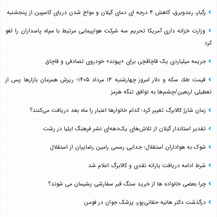
رگبار، رعدوبرق، کاهش ۴ درجه ای دمای گیلان و مواج شدن دریای کاسپین از پنجشنبه
وزارت خزانه داری آمریکا تحریم سه شرکت هواپیمایی مرتبط با سپاه پاسداران را لغو
کرد
جریمه میلیاردی یک قاچاقچی برای «پیوند» خودروی تصادفی و قاچاق
قیمت طلا، سکه و دلار امروز چهارشنبه ۱۴ مرداد ۱۴۰۵؛ ریزش همزمان بازارها پس از
تعطیلی اربعین/چشم‌ها به توافق تنگه هرمز
زمان شارژ کالابرگ تغییر کرد؛ کدام خانوارها اعتبار را ماه بعد دریافت می‌کنند؟
تقدیر استاندار گیلان از تلاش‌های یک‌دهه‌ای نشر فرهنگ ایلیا در رشت
شوک به هواداران استقلال؛ جدایی رسمی رامین رضاییان از استقلال
شرط ادامه دریافت یارانه نقدی و کالابرگ اعلام شد
چرا بعضی خانواده ها از خرید سنگ قبر سفارشی پشیمان می شوند؟
درگذشت دکتر هانیه حقانی‌پور، پزشک جوان در فومن