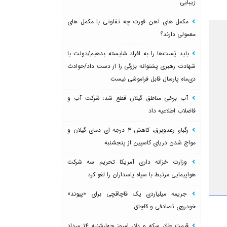
زیبایی
مکمل های آهن فورت چه تفاوتی با مکمل های
معمولی دارند؟
باید پُست‌ها را به افراد شایسته بدهیم/دولت با
شهادت رهبری پشتوانه بزرگی را از دست داد/حوادث
دی‌ماه پارسال قابل فراموشی نیست
آب برخی مناطق گیلان قطع شد؛ شرکت آب و
فاضلاب اطلاعیه داد
رگبار، رعدوبرق، کاهش ۴ درجه ای دمای گیلان و
مواج شدن دریای کاسپین از پنجشنبه
وزارت خزانه داری آمریکا تحریم سه شرکت
هواپیمایی مرتبط با سپاه پاسداران را لغو کرد
جریمه میلیاردی یک قاچاقچی برای «پیوند»
خودروی تصادفی و قاچاق
قیمت طلا، سکه و دلار امروز چهارشنبه ۱۴ مرداد