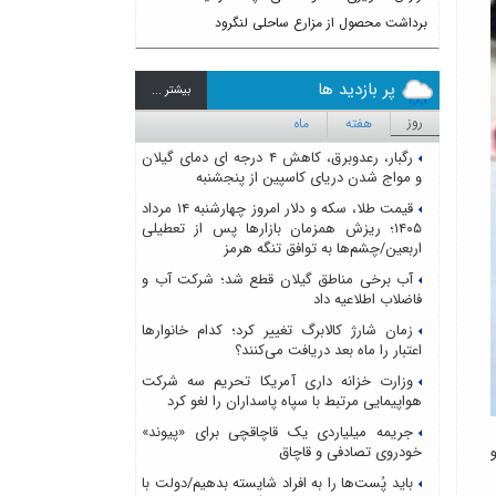
برداشت محصول از مزارع ساحلی لنگرود
پر بازدید ها
بيشتر ...
روز
هفته
ماه
رگبار، رعدوبرق، کاهش ۴ درجه ای دمای گیلان
و مواج شدن دریای کاسپین از پنجشنبه
قیمت طلا، سکه و دلار امروز چهارشنبه ۱۴ مرداد
۱۴۰۵؛ ریزش همزمان بازارها پس از تعطیلی
اربعین/چشم‌ها به توافق تنگه هرمز
آب برخی مناطق گیلان قطع شد؛ شرکت آب و
فاضلاب اطلاعیه داد
زمان شارژ کالابرگ تغییر کرد؛ کدام خانوارها
اعتبار را ماه بعد دریافت می‌کنند؟
وزارت خزانه داری آمریکا تحریم سه شرکت
هواپیمایی مرتبط با سپاه پاسداران را لغو کرد
جریمه میلیاردی یک قاچاقچی برای «پیوند»
خودروی تصادفی و قاچاق
باید پُست‌ها را به افراد شایسته بدهیم/دولت با