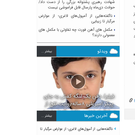
شهادت رهبری پشتوانه بزرگی را از دست داد/
حوادث دی‌ماه پارسال قابل فراموشی نیست
ز
ناگفته‌هایی از آمپول‌های لاغری؛ از عوارض
مرگبار تا زیبایی
۲ ،کل مدت
مکمل های آهن فورت چه تفاوتی با مکمل های
معمولی دارند؟
ویدئو
بيشتر ...
ه
فیلم/ دفن یک لنگه کفش به جای
h
پیکر امیرعلی ۸ساله؛روایت تلخ از
سرنوشت دومین دانش آموز مدرسه
آخرین خبرها
بيشتر ...
میناب بعد از ماکان
ناگفته‌هایی از آمپول‌های لاغری؛ از عوارض مرگبار تا