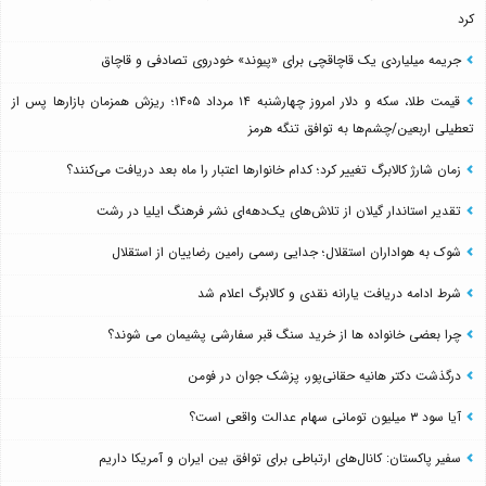
کرد
جریمه میلیاردی یک قاچاقچی برای «پیوند» خودروی تصادفی و قاچاق
قیمت طلا، سکه و دلار امروز چهارشنبه ۱۴ مرداد ۱۴۰۵؛ ریزش همزمان بازارها پس از
تعطیلی اربعین/چشم‌ها به توافق تنگه هرمز
زمان شارژ کالابرگ تغییر کرد؛ کدام خانوارها اعتبار را ماه بعد دریافت می‌کنند؟
تقدیر استاندار گیلان از تلاش‌های یک‌دهه‌ای نشر فرهنگ ایلیا در رشت
شوک به هواداران استقلال؛ جدایی رسمی رامین رضاییان از استقلال
شرط ادامه دریافت یارانه نقدی و کالابرگ اعلام شد
چرا بعضی خانواده ها از خرید سنگ قبر سفارشی پشیمان می شوند؟
درگذشت دکتر هانیه حقانی‌پور، پزشک جوان در فومن
آیا سود ۳ میلیون تومانی سهام عدالت واقعی است؟
سفیر پاکستان: کانال‌های ارتباطی برای توافق بین ایران و آمریکا داریم