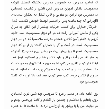
که تمامی مدارس، به خصوص مدارس دخترانه تعطیل شوند؛
مسمومیت دانش آموزان مدارس قمی ناشی از ترکیبات شیمیایی
در دسترس بود از این رو عفونی و قابل انتقال به دیگران نیست».
اظهاراتی که چندساعت پس از انتشار، توسط خودش تکذیب شد!
خبرنگار جماران برای کسب جزئیات بیشتر از این اتفاق به سراغ
یکی از دانش آموزانی رفت که در قم دچار مسمومیت شد. «الهه
کریمی» دانش‌آموز کلاس هشتم مدرسه ملاصدرا که دو بار دچار
مسمومیت شده، در گفت و گو با جماران گفت: بار اولی که دچار
مسمومیت شدم ۱۱ روز پیش بود؛ در راهرو بوی تخم‌مرغ گندیده
و عطر تند می آمد؛ وقتی وارد کلاس شدم چشم‌هایم قرمز شد.
ابتدا فکر کردم تلقین می‌کنم، اما به مرور حالت تهوع به من دست
داد. معلمم بعد از اینکه دید رنگ صورتم پریده است اجازه داد به
بیرون از کلاس بروم. کمی صبر کردم، بعد کف بالا آوردم که کاملا
غیرطبیعی بود.
وی ادامه داد: در مسیر راهرو تا سرویس بهداشتی توان ایستادن
روی پاهایم را نداشتم و چندین بار افتادم و کاملا بی‌حس بودم و
در نهایت من را با ویلچر به اورژانس بردند. تا ساعت ۵ به همراه