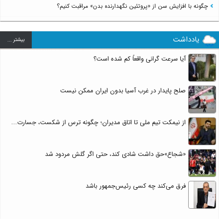
چگونه با افزایش سن از «پروتئین نگهدارنده بدن» مراقبت کنیم؟
یادداشت
بيشتر ...
آیا سرعت گرانی واقعاً کم شده است؟
صلح پایدار در غرب آسیا بدون ایران ممکن نیست
از نیمکت تیم ملی تا اتاق مدیران؛ چگونه ترس از شکست، جسارت...
«شجاع»حق داشت شادی کند، حتی اگر گلش مردود شد
فرق می‌کند چه کسی رئیس‌جمهور باشد