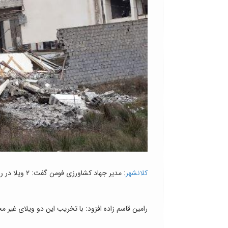
کلانشهر
: مدیر جهاد کشاورزی فومن گفت: ۲ ویلا در روستای فوشه که ۲ فرد غیربومی آن را ساخته بودند با حکم قضایی تخریب شد.
رامین قاسم زاده افزود: با تخریب این دو ویلای غیر مجاز، ۳۹۵ متر مربع از زمین‌های کشاورزی آزاد و به کاربری کشاورزی