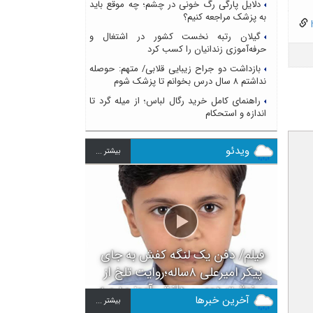
دلایل پارگی رگ خونی در چشم؛ چه موقع باید
به پزشک مراجعه کنیم؟
h
گیلان رتبه نخست کشور در اشتغال و
حرفه‌آموزی زندانیان را کسب کرد
بازداشت دو جراح زیبایی قلابی/ متهم: حوصله
نداشتم ۸ سال درس بخوانم تا پزشک شوم
راهنمای کامل خرید رگال لباس؛ از میله گرد تا
اندازه و استحکام
ویدئو
بيشتر ...
فیلم/ دفن یک لنگه کفش به جای
پیکر امیرعلی ۸ساله؛روایت تلخ از
سرنوشت دومین دانش آموز مدرسه
آخرین خبرها
بيشتر ...
میناب بعد از ماکان