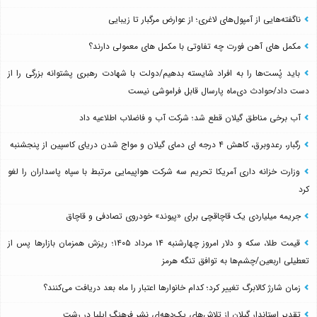
ناگفته‌هایی از آمپول‌های لاغری؛ از عوارض مرگبار تا زیبایی
مکمل های آهن فورت چه تفاوتی با مکمل های معمولی دارند؟
باید پُست‌ها را به افراد شایسته بدهیم/دولت با شهادت رهبری پشتوانه بزرگی را از
دست داد/حوادث دی‌ماه پارسال قابل فراموشی نیست
آب برخی مناطق گیلان قطع شد؛ شرکت آب و فاضلاب اطلاعیه داد
رگبار، رعدوبرق، کاهش ۴ درجه ای دمای گیلان و مواج شدن دریای کاسپین از پنجشنبه
وزارت خزانه داری آمریکا تحریم سه شرکت هواپیمایی مرتبط با سپاه پاسداران را لغو
کرد
جریمه میلیاردی یک قاچاقچی برای «پیوند» خودروی تصادفی و قاچاق
قیمت طلا، سکه و دلار امروز چهارشنبه ۱۴ مرداد ۱۴۰۵؛ ریزش همزمان بازارها پس از
تعطیلی اربعین/چشم‌ها به توافق تنگه هرمز
زمان شارژ کالابرگ تغییر کرد؛ کدام خانوارها اعتبار را ماه بعد دریافت می‌کنند؟
تقدیر استاندار گیلان از تلاش‌های یک‌دهه‌ای نشر فرهنگ ایلیا در رشت