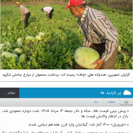
us
Next
گزارش تصویری؛ هندوانه های «چاف» رسیده اند؛ برداشت محصول از مزارع ساحلی لنگرود
پر بازدید ها
بيشتر ...
روز
هفته
ماه
پیش بینی قیمت طلا، سکه و دلار جمعه ۱۶ مرداد ۱۴۰۵؛ نفت دوباره صعودی شد،
بازار در انتظار واکنش قیمت ها
«نوروزبل» ۱۶۰۰ آغاز شد؛ گیلانیان وارد قرن هفدهم دیلمی شدند
وضعیت دریا روز جمعه در سواحل انزلی، آستارا و چمخاله برای شنا چگونه است؟