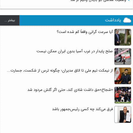
یادداشت
بيشتر ...
آیا سرعت گرانی واقعاً کم شده است؟
صلح پایدار در غرب آسیا بدون ایران ممکن نیست
از نیمکت تیم ملی تا اتاق مدیران؛ چگونه ترس از شکست، جسارت...
«شجاع»حق داشت شادی کند، حتی اگر گلش مردود شد
فرق می‌کند چه کسی رئیس‌جمهور باشد